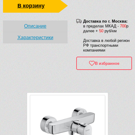
В корзину
Доставка по г. Москва:
Описание
в пределах МКАД -
700
р
далее +
50
руб/км
Характеристики
Доставка в любой регион
РФ транспортными
компаниями
В избранное
Рек