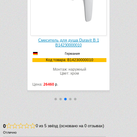
k Cleaner
Смеситель для душа Duravit B.1
Смесите
1106
B14230000010
Германия
106
Код товара: B14230000010
Код 
Монтаж: наружный
Мон
Цвет: хром
Цена:
26460
р.
Цена:
25893
0
0 из 5 звёзд (основано на 0 отзывах)
Отлично