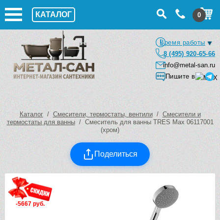
КАТАЛОГ
0
Время работы
8 (495) 920-65-66
info@metal-san.ru
Пишите в
Каталог
/
Смесители, термостаты, вентили
/
Смесители и
термостаты для ванны
/ Смеситель для ванны TRES Max 06117001
(хром)
Поделиться
-5667 руб.