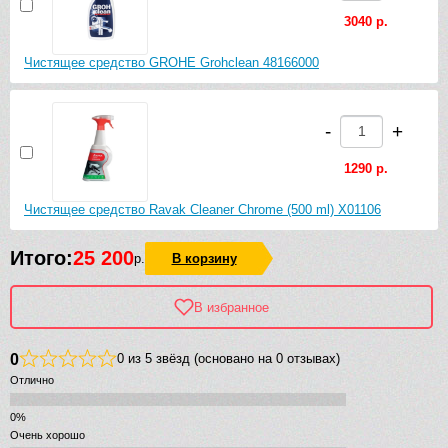
3040 р.
Чистящее средство GROHE Grohclean 48166000
-
+
1290 р.
Чистящее средство Ravak Cleaner Chrome (500 ml) X01106
Итого:
25 200
р.
В корзину
В избранное
0
0 из 5 звёзд (основано на 0 отзывах)
Отлично
Очень хорошо