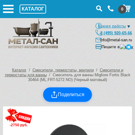
КАТАЛОГ
0
Время работы
8 (495) 920-65-66
info@metal-san.ru
Пишите в
Каталог
/
Смесители, термостаты, вентили
/
Смесители и
термостаты для ванны
/ Смеситель для ванны Migliore Fortis Black
30464 (ML.FRT-5272.NO) (Черный матовый)
Поделиться
-2750 руб.