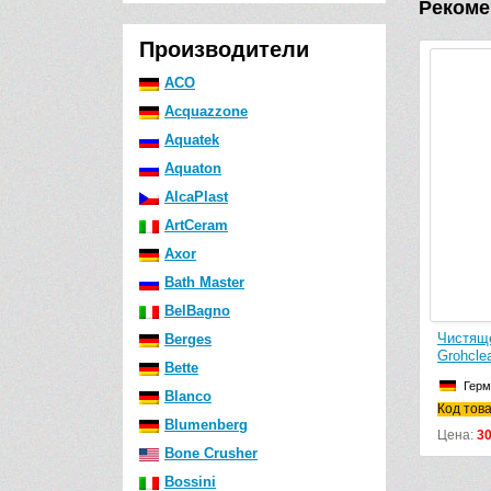
Рекоме
Производители
ACO
Acquazzone
Aquatek
Aquaton
AlcaPlast
ArtCeram
Axor
Bath Master
BelBagno
Чистящ
Berges
Grohcle
Bette
Герм
Blanco
Код тов
Blumenberg
Цена:
3
Bone Crusher
Bossini