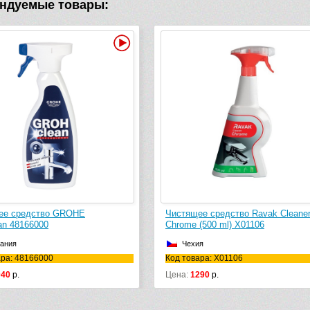
ндуемые товары:
Видео
ее средство GROHE
Чистящее средство Ravak Cleane
an 48166000
Chrome (500 ml) X01106
ания
Чехия
ара: 48166000
Код товара: X01106
040
р.
Цена:
1290
р.