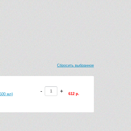
Сбросить выбранное
-
+
612 р.
500 мл)