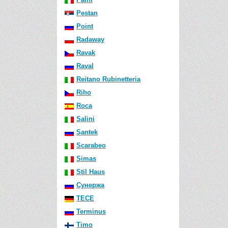
Pestan
Point
Radaway
Ravak
Raval
Reitano Rubinetteria
Riho
Roca
Salini
Santek
Scarabeo
Simas
Stil Haus
Сунержа
TECE
Terminus
Timo