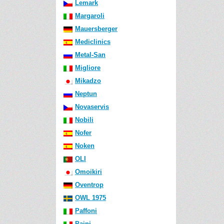
Lemark
Margaroli
Mauersberger
Mediclinics
Metal-San
Migliore
Mikadzo
Neptun
Novaservis
Nobili
Nofer
Noken
OLI
Omoikiri
Oventrop
OWL 1975
Paffoni
Paini