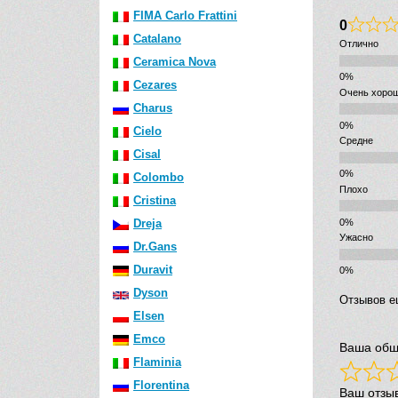
FIMA Carlo Frattini
0
Catalano
Отлично
Ceramica Nova
Cezares
Очень хоро
Charus
Cielo
Средне
Cisal
Colombo
Плохо
Cristina
Dreja
Ужасно
Dr.Gans
Duravit
Dyson
Отзывов е
Elsen
Emco
Ваша общ
Flaminia
Florentina
Ваш отзы