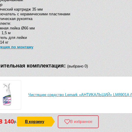
ор
ческий картридж 35 мм
ючатель с керамическими пластинами
ическая рукоятка
лекте:
мная лейка Ø66 мм
 1,5 м
ель для лейки
14 кг
укция по монтажу
ительная комплектация:
(выбрано 0)
Чистящее средство Lemark «АНТИКАЛЬЦИЙ» LM8901A (
8 140
р.
В корзину
В избранное