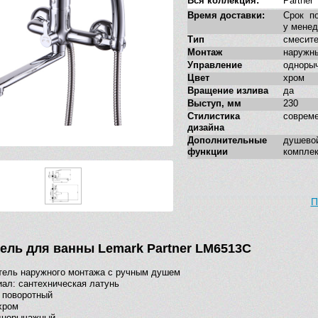
Вся коллекция:
Partner
Время доставки:
Срок по
у мене
Тип
смесит
Монтаж
наружн
Управление
одноры
Цвет
хром
Вращение излива
да
Выступ, мм
230
Стилистика
соврем
дизайна
Дополнительные
душев
функции
комплек
П
ель для ванны Lemark Partner LM6513C
тель наружного монтажа с ручным душем
ал: сантехническая латунь
 поворотный
хром
однорычажный