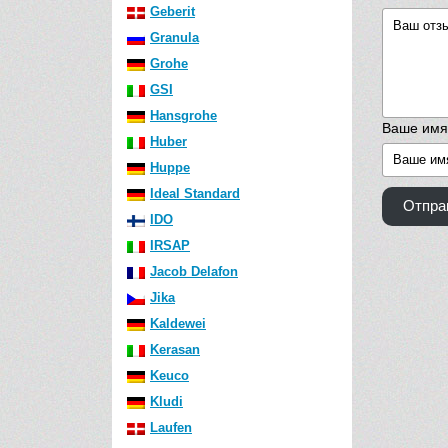
Geberit
Granula
Grohe
GSI
Hansgrohe
Ваше имя
Huber
Huppe
Ideal Standard
Отпра
IDO
IRSAP
Jacob Delafon
Jika
Kaldewei
Kerasan
Keuco
Kludi
Laufen