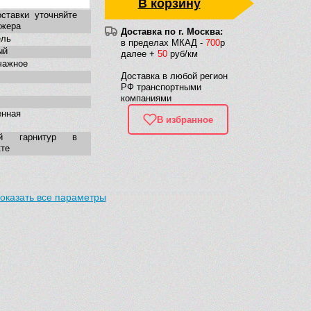
В корзину
ставки уточняйте
джера
Доставка по г. Москва:
ель
в пределах МКАД -
700
р
ый
далее +
50
руб/км
чажное
Доставка в любой регион
РФ транспортными
компаниями
енная
В избранное
ой гарнитур в
те
оказать все параметры