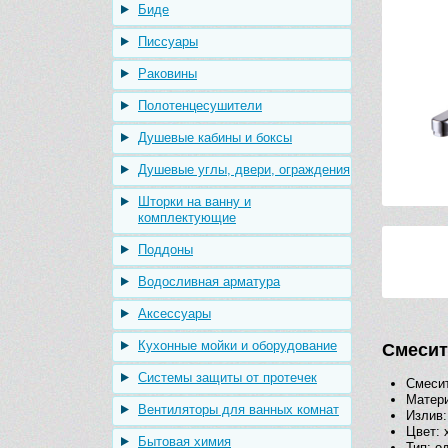
Биде
Писсуары
Раковины
Полотенцесушители
Душевые кабины и боксы
Душевые углы, двери, ограждения
Шторки на ванну и
комплектующие
Поддоны
Водосливная арматура
Аксессуары
Кухонные мойки и оборудование
Смесит
Системы защиты от протечек
Смеси
Матери
Вентиляторы для ванных комнат
Излив:
Цвет: 
Бытовая химия
Тип: 