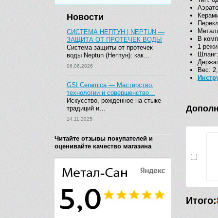
Аэрат
Керами
Новости
Перекл
Металл
СИСТЕМА НЕПТУН | NEPTUN —
В комп
ЗАЩИТА ОТ ПРОТЕЧЕК ВОДЫ
1 режи
Система защиты от протечек
Шланг:
воды Neptun (Нептун): как…
Держат
06.06.2026
Вес: 2,
Инстр
GSI Ceramica — Мастерство,
технологии и совершенство…
Искусство, рожденное на стыке
Дополн
традиций и…
14.11.2025
Читайте отзывы покупателей и
оценивайте качество магазина
Итого: