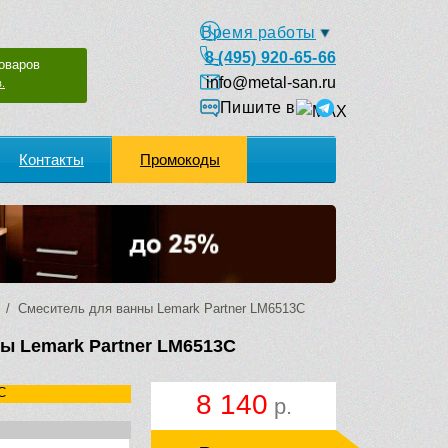
Время работы
8 (495) 920-65-66
оваров
info@metal-san.ru
.
Пишите в
Контакты
Промокоды
/ Смеситель для ванны Lemark Partner LM6513C
ы Lemark Partner LM6513C
C
8 140
р.