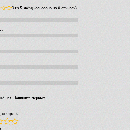
0 из 5 звёзд (основано на 0 отзывах)
шо
щё нет. Напишите первым.
ая оценка
в