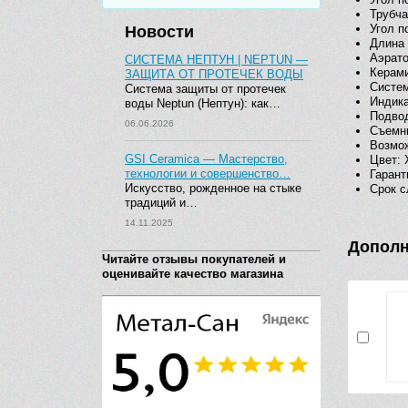
Трубча
Угол п
Новости
Длина 
Аэрато
СИСТЕМА НЕПТУН | NEPTUN —
Керами
ЗАЩИТА ОТ ПРОТЕЧЕК ВОДЫ
Систем
Система защиты от протечек
Индика
воды Neptun (Нептун): как…
Подвод
06.06.2026
Съемны
Возмож
GSI Ceramica — Мастерство,
Цвет: 
технологии и совершенство…
Гарант
Искусство, рожденное на стыке
Срок с
традиций и…
14.11.2025
Дополн
Читайте отзывы покупателей и
оценивайте качество магазина