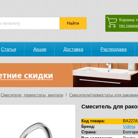
Корзина т
Нет товаров
Статьи
Акции
Доставка
Распродажа
/
Смесители, термостаты, вентили
/
Смесители/термостаты для ракови
Смеситель для рако
Код товара:
BA227A
Бренд:
Vidima
Страна:
Болгар