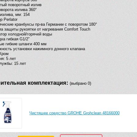
тый поворотный излив
оворота излива 360°
излива, мм: 154
р Perlator
ческие кранбуксы пр-ва Германии с поворотом 180°
а защиты рукоятки от нагревания Comfort Touch
тор холодной/горячей воды
ка гибкая G1/2″
е гибкие шланги 400 мм
ность установки нажимного донного клапана
Хром
ия: 5 лет
лужбы: 15 лет
ительная комплектация:
(выбрано 0)
Чистящее средство GROHE Grohclean 48166000