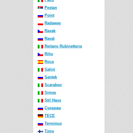
Pestan
Point
Radaway
Ravak
Raval
Reitano Rubinetteria
Riho
Roca
Salini
Santek
Scarabeo
Simas
Stil Haus
Сунержа
TECE
Terminus
Timo