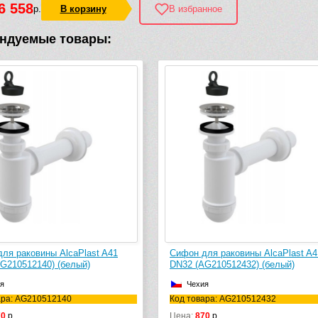
6 558
р.
В корзину
В избранное
ндуемые товары:
ля раковины AlcaPlast A410
Сифон для раковины AlcaPlast A4
G210512432) (белый)
(хром глянцевый)
я
Чехия
ара: AG210512432
Код товара: A432
70
р.
Цена:
2400
р.