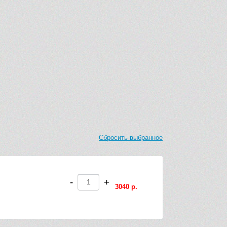
Сбросить выбранное
-
+
3040 р.