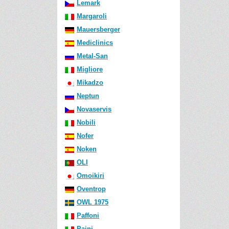
Lemark
Margaroli
Mauersberger
Mediclinics
Metal-San
Migliore
Mikadzo
Neptun
Novaservis
Nobili
Nofer
Noken
OLI
Omoikiri
Oventrop
OWL 1975
Paffoni
Paini