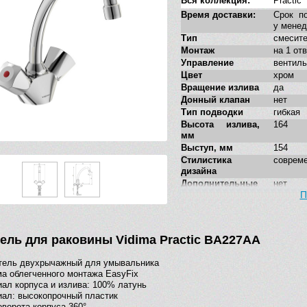
Вся коллекция:
Practic
Время доставки:
Срок по
у мене
Тип
смесит
Монтаж
на 1 от
Управление
вентиль
Цвет
хром
Вращение излива
да
Донный клапан
нет
Тип подводки
гибкая
Высота излива,
164
мм
Выступ, мм
154
Стилистика
соврем
дизайна
Дополнительные
нет
функции
П
ель для раковины Vidima Practic BA227AA
тель двухрычажный для умывальника
а облегченного монтажа EasyFix
ал корпуса и излива: 100% латунь
ал: высокопрочный пластик
оворота корпуса 360°