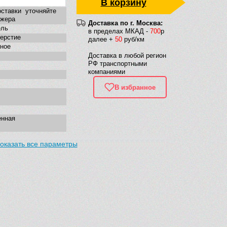
В корзину
ставки уточняйте
джера
Доставка по г. Москва:
ель
в пределах МКАД -
700
р
верстие
далее +
50
руб/км
ное
Доставка в любой регион
РФ транспортными
компаниями
В избранное
енная
оказать все параметры