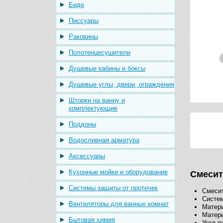
Биде
Писсуары
Раковины
Полотенцесушители
Душевые кабины и боксы
Душевые углы, двери, ограждения
Шторки на ванну и
комплектующие
Поддоны
Водосливная арматура
Аксессуары
Кухонные мойки и оборудование
Смесит
Системы защиты от протечек
Смеси
Систем
Вентиляторы для ванных комнат
Матери
Матери
Бытовая химия
Угол п