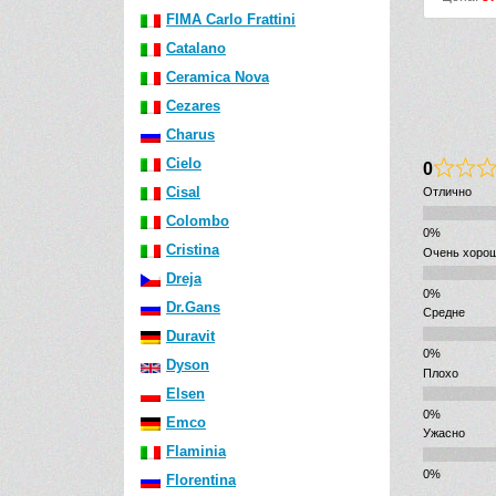
FIMA Carlo Frattini
Catalano
Ceramica Nova
Cezares
Charus
Cielo
0
Cisal
Отлично
Colombo
Cristina
Очень хоро
Dreja
Dr.Gans
Средне
Duravit
Dyson
Плохо
Elsen
Emco
Ужасно
Flaminia
Florentina