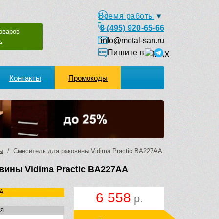
Время работы
8 (495) 920-65-66
оваров
info@metal-san.ru
.
Пишите в
Контакты
Промокоды
ны
/ Смеситель для раковины Vidima Practic BA227AA
вины Vidima Practic BA227AA
A
6 558
р.
ия