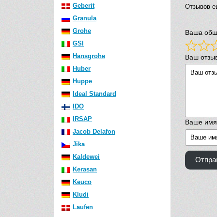
Geberit
Отзывов е
Granula
Grohe
Ваша общ
GSI
Hansgrohe
Ваш отзы
Huber
Huppe
Ideal Standard
IDO
IRSAP
Ваше имя
Jacob Delafon
Jika
Kaldewei
Отпра
Kerasan
Keuco
Kludi
Laufen