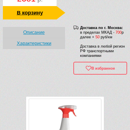
В корзину
Доставка по г. Москва:
Описание
в пределах МКАД -
700
р
далее +
50
руб/км
Характеристики
Доставка в любой регион
РФ транспортными
компаниями
В избранное
Рек
Видео