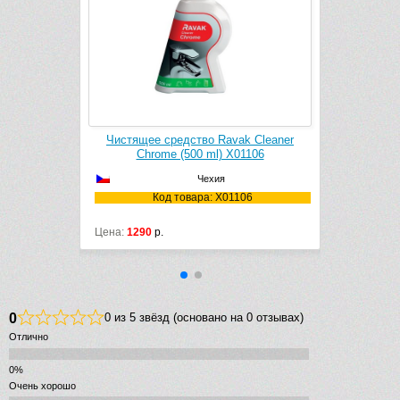
E Grohclean
Чистящее средство Ravak Cleaner
Chrome (500 ml) X01106
Чехия
6000
Код товара: X01106
Цена:
1290
р.
0
0 из 5 звёзд (основано на 0 отзывах)
Отлично
Очень хорошо