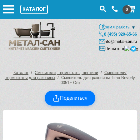
КАТАЛОГ
0
Время работы
8 (495) 920-65-66
info@metal-san.ru
Пишите в
Каталог
/
Смесители, термостаты, вентили
/
Смесители/
термостаты для раковины
/ Смеситель для раковины Timo Beverly
0051F Orb
Поделиться