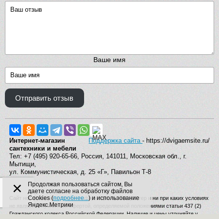
Ваше имя
Отправить отзыв
Интернет-магазин
Поддержка сайта
- https://dvigaemsite.ru/
сантехники и мебели
Тел: +7 (495) 920-65-66, Россия, 141011, Московская обл., г.
Мытищи,
ул. Коммунистическая, д. 25 «Г», Павильон Т-8
×
Продолжая пользоваться сайтом, Вы
даете согласие на обработку файлов
Cookies (
подробнее...
) и использование
Сайт носит исключительно информационный характер и ни при каких условиях
Яндекс.Метрики
не является публичной офертой, определяемой положениями статьи 437 (2)
Гражданского кодекса Российской Федерации. Наличие и цены уточняйте у