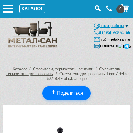
КАТАЛОГ
0
Время работы
8 (495) 920-65-66
info@metal-san.ru
Пишите в
Каталог
/
Смесители, термостаты, вентили
/
Смесители/
термостаты для раковины
/ Смеситель для раковины Timo Adelia
6021/04F black-antique
Поделиться