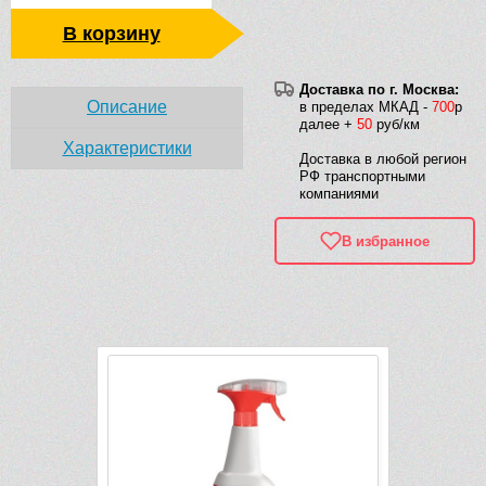
В корзину
Доставка по г. Москва:
Описание
в пределах МКАД -
700
р
далее +
50
руб/км
Характеристики
Доставка в любой регион
РФ транспортными
компаниями
В избранное
Рек