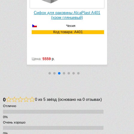
 Eurocube
Сифон для раковины AlcaPlast A401
Угловой 
(хром глянцевый)
Чехия
2000
Код товара: A401
Ко
Цена:
5559
р.
Цена:
1000
р
0
0 из 5 звёзд (основано на 0 отзывах)
Отлично
Очень хорошо