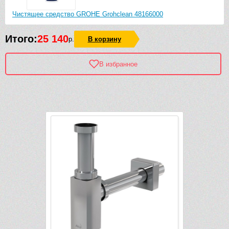
Чистящее средство GROHE Grohclean 48166000
Итого:
25 140
р.
В корзину
В избранное
Рек
-510 руб.