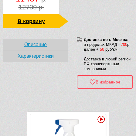
12730 р.
В корзину
Доставка по г. Москва:
Описание
в пределах МКАД -
700
р
далее +
50
руб/км
Характеристики
Доставка в любой регион
РФ транспортными
компаниями
В избранное
Рек
Видео