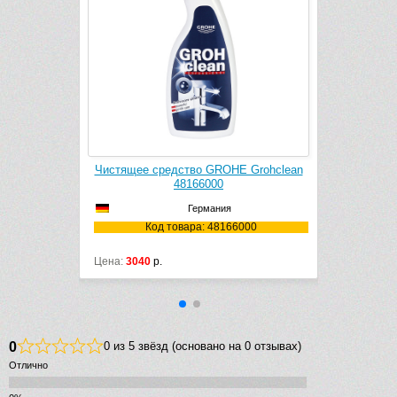
k Cleaner
Чистящее средство GROHE Grohclean
1106
48166000
Германия
106
Код товара: 48166000
Цена:
3040
р.
0
0 из 5 звёзд (основано на 0 отзывах)
Отлично