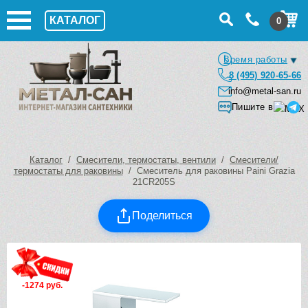
КАТАЛОГ
0
Время работы
8 (495) 920-65-66
info@metal-san.ru
Пишите в
Каталог
/
Смесители, термостаты, вентили
/
Смесители/
термостаты для раковины
/ Смеситель для раковины Paini Grazia
21CR205S
Поделиться
-1274 руб.