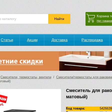
Корзина т
Нет товаров
Статьи
Акции
Доставка
Распродажа
/
Смесители, термостаты, вентили
/
Смесители/термостаты для ракови
атовый)
Смеситель для рако
матовый)
уб.
Код товара:
5426639