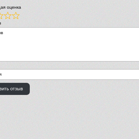
ая оценка
в
вить отзыв