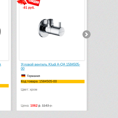
-81 руб.
-74 руб.
A
Угловой вентиль Kludi A-QA 1584505-
Угловой вент
00
00
Германия
Германия
Код товара: 1584505-00
Код товара: 1
Цвет: хром
Цвет: хром
Цена:
1062
р.
1143
р.
Цена:
1070
р.