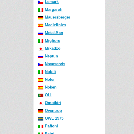
Lemark
Margaroli
Mauersberger
Mediclinics
Metal-San
Migliore
Mikadzo
Neptun
Novaservis
Nobili
Nofer
Noken
OLI
Omoikiri
Oventrop
OWL 1975
Paffoni
Paini