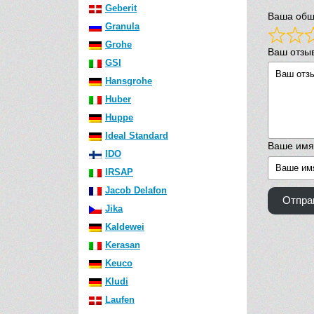
Geberit
Ваша общ
Granula
Grohe
Ваш отзы
GSI
Hansgrohe
Huber
Huppe
Ideal Standard
Ваше имя
IDO
IRSAP
Jacob Delafon
Отпра
Jika
Kaldewei
Kerasan
Keuco
Kludi
Laufen