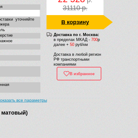
31110 р.
ия
ставки уточняйте
В корзину
джера
ель
Доставка по г. Москва:
верстие
в пределах МКАД -
700
р
чажное
далее +
50
руб/км
Доставка в любой регион
РФ транспортными
компаниями
В избранное
енная
оказать все параметры
й матовый)