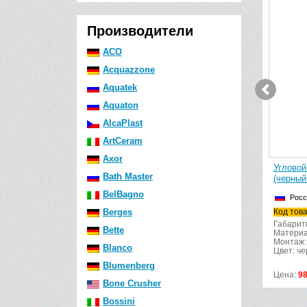
Производители
ACO
Acquazzone
Aquatek
Aquaton
AlcaPlast
ArtCeram
Axor
eaner
Угловой вентиль с фильтром
Угловой
Bath Master
AlcaPlast ARV001-BLACK (черный
(черный
матовый)
BelBagno
Росс
Чехия
Berges
Код тов
Код товара: ARV001-BLACK
Габариты
Bette
Материа
Монтаж:
Blanco
Цвет: ч
Blumenberg
Цена:
5192
р.
Цена:
9
Bone Crusher
Bossini