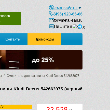
Время работы
8 (495) 920-65-66
оваров
info@metal-san.ru
.
Пишите в
Контакты
Промокоды
ны
/ Смеситель для раковины Kludi Decus 542663975
вины Kludi Decus 542663975 (черный
75
22 528
р.