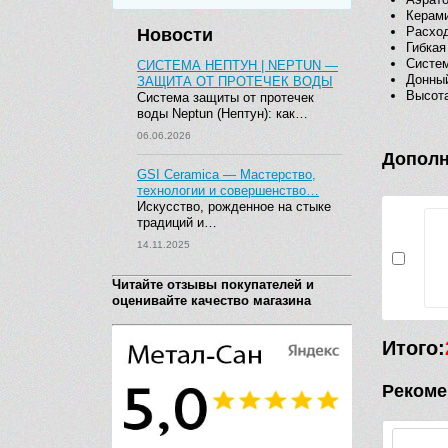
Керами
Расход
Новости
Гибкая
Систем
СИСТЕМА НЕПТУН | NEPTUN —
Донны
ЗАЩИТА ОТ ПРОТЕЧЕК ВОДЫ
Высота
Система защиты от протечек
воды Neptun (Нептун): как…
06.06.2026
Дополн
GSI Ceramica — Мастерство,
технологии и совершенство…
Искусство, рожденное на стыке
традиций и…
14.11.2025
Читайте отзывы покупателей и
оценивайте качество магазина
Итого:
Рекоме