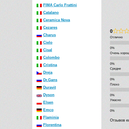
FIMA Carlo Frattini
Catalano
Ceramica Nova
Cezares
0
Charus
Отлично
Cielo
Cisal
Очень хоро
Colombo
Cristina
Средне
Dreja
Dr.Gans
Плохо
Duravit
Dyson
Ужасно
Elsen
Emco
Flaminia
Отзывов е
Florentina