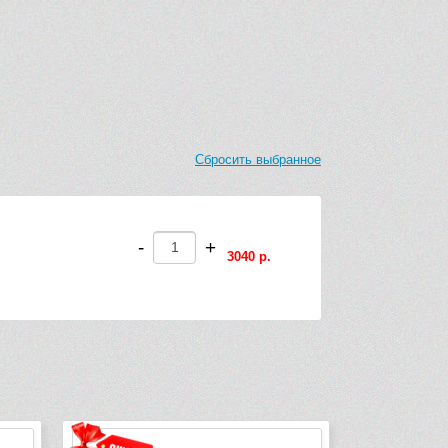
Сбросить выбранное
-
+
3040 р.