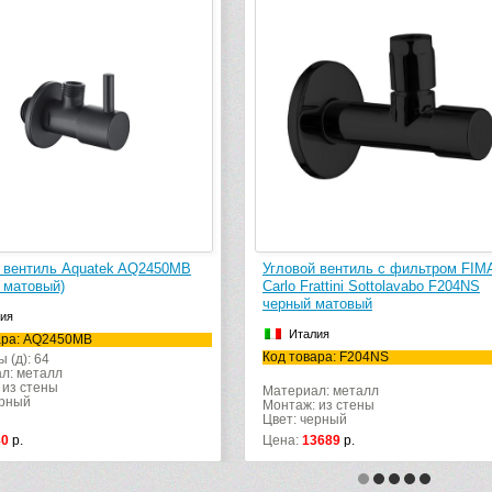
 вентиль Aquatek AQ2450MB
Угловой вентиль с фильтром FIM
 матовый)
Carlo Frattini Sottolavabo F204NS
черный матовый
ия
Италия
ара: AQ2450MB
Код товара: F204NS
 (д): 64
л: металл
 из стены
Материал: металл
ерный
Монтаж: из стены
Цвет: черный
80
р.
Цена:
13689
р.