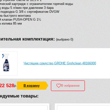
ческий картридж с ограничителем горячей воды
 воды 5 л/мин при давлении 3 бара
 подводка G 3/8 с сертификатом DVGW
а быстрого монтажа
й клапан PUSH-OPEN G 1¼
 излива 85 мм
ительная комплектация:
(выбрано 0)
Чистящее средство GROHE Grohclean 48166000
22 528
р.
В корзину
В избранное
ндуемые товары: