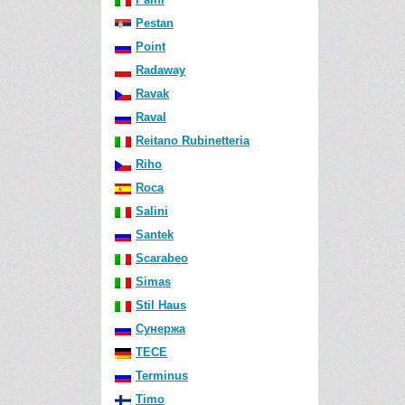
Pestan
Point
Radaway
Ravak
Raval
Reitano Rubinetteria
Riho
Roca
Salini
Santek
Scarabeo
Simas
Stil Haus
Сунержа
TECE
Terminus
Timo