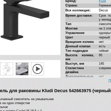
Бренд:
Kludi
Страна:
Герман
Вся коллекция:
Decus
Время доставки:
Срок по
у мене
Тип
смесит
Монтаж
на 1 от
Управление
одноры
Цвет
черный
Вращение излива
нет
Донный клапан
есть
Тип подводки
гибкая
Высота излива,
85
мм
Выступ, мм
145
Стилистика
соврем
дизайна
Дополнительные
нет
функции
П
ель для раковины Kludi Decus 542663975 (черны
ычажный смеситель на умывальник
 на одно отверстие
рычаг
р s-pointer Caché M 18,5 x 1