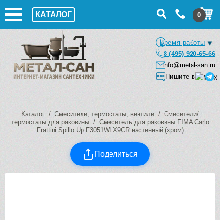
КАТАЛОГ
0
Время работы
8 (495) 920-65-66
info@metal-san.ru
Пишите в
Каталог
/
Смесители, термостаты, вентили
/
Смесители/
термостаты для раковины
/ Смеситель для раковины FIMA Carlo
Frattini Spillo Up F3051WLX9CR настенный (хром)
Поделиться