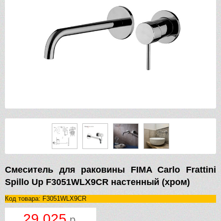
Смеситель для раковины FIMA Carlo Frattini
Spillo Up F3051WLX9CR настенный (хром)
Код товара: F3051WLX9CR
29 025
р.