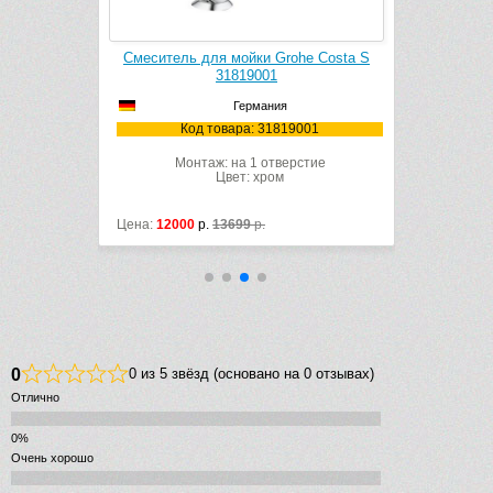
he Costa L
Смеситель для мойки Grohe Costa S
Мойка 
31819001
315
Германия
1001
Код товара: 31819001
Ко
рстие
Монтаж: на 1 отверстие
Цвет: хром
Цена:
12000
р.
13699
р.
Цена:
34500
0
0 из 5 звёзд (основано на 0 отзывах)
Отлично
Очень хорошо