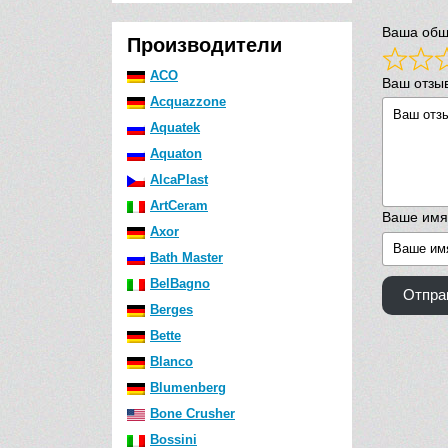
Ваша общ
Производители
ACO
Ваш отзы
Acquazzone
Aquatek
Aquaton
AlcaPlast
ArtCeram
Ваше имя
Axor
Bath Master
BelBagno
Отпра
Berges
Bette
Blanco
Blumenberg
Bone Crusher
Bossini