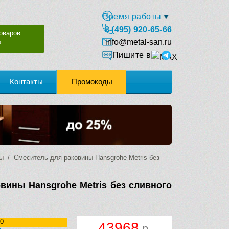
Время работы
8 (495) 920-65-66
оваров
info@metal-san.ru
.
Пишите в
Контакты
Промокоды
ны
/ Смеситель для раковины Hansgrohe Metris без
вины Hansgrohe Metris без сливного
0
43968
р.