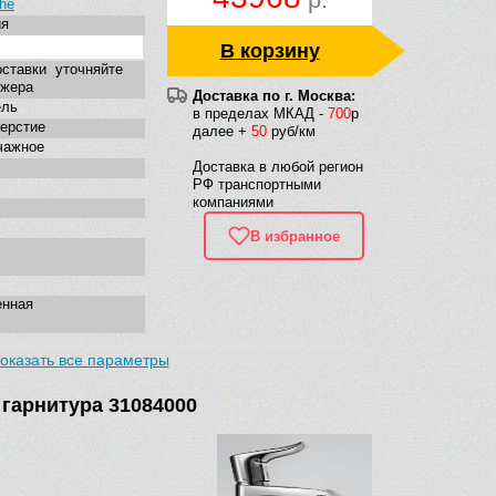
he
ия
В корзину
ставки уточняйте
джера
Доставка по г. Москва:
ель
в пределах МКАД -
700
р
верстие
далее +
50
руб/км
чажное
Доставка в любой регион
РФ транспортными
компаниями
В избранное
енная
оказать все параметры
 гарнитура 31084000