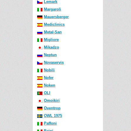
Lemark
Margaroli
Mauersberger
Mediclinics
Metal-San
Migliore
Mikadzo
Neptun
Novaservis
Nobili
Nofer
Noken
OLI
Omoikiri
Oventrop
OWL 1975
Paffoni
Paini