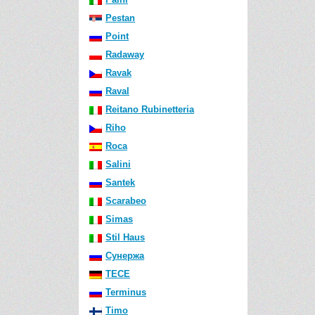
Pestan
Point
Radaway
Ravak
Raval
Reitano Rubinetteria
Riho
Roca
Salini
Santek
Scarabeo
Simas
Stil Haus
Сунержа
TECE
Terminus
Timo