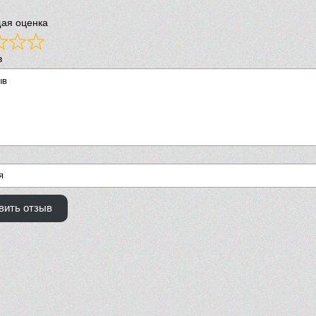
ая оценка
в
вить отзыв