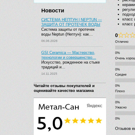
керами
регули
Новости
подход
класс 
СИСТЕМА НЕПТУН | NEPTUN —
класс 
ЗАЩИТА ОТ ПРОТЕЧЕК ВОДЫ
Система защиты от протечек
воды Neptun (Нептун): как…
0
06.06.2026
Отлично
GSI Ceramica — Мастерство,
технологии и совершенство…
Очень хоро
Искусство, рожденное на стыке
традиций и…
14.11.2025
Средне
Читайте отзывы покупателей и
оценивайте качество магазина
Плохо
Ужасно
Отзывов е