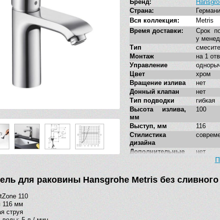
Бренд:
Hansgro
Страна:
Герман
Вся коллекция:
Metris
Время доставки:
Срок по
у мене
Тип
смесит
Монтаж
на 1 от
Управление
одноры
Цвет
хром
Вращение излива
нет
Донный клапан
нет
Тип подводки
гибкая
Высота излива,
100
мм
Выступ, мм
116
Стилистика
соврем
дизайна
Дополнительные
нет
функции
П
ель для раковины Hansgrohe Metris без сливного
tZone 110
 116 мм
я струя
 воды: 5 л / мин