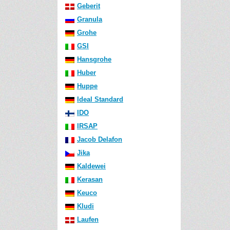
Geberit
Granula
Grohe
GSI
Hansgrohe
Huber
Huppe
Ideal Standard
IDO
IRSAP
Jacob Delafon
Jika
Kaldewei
Kerasan
Keuco
Kludi
Laufen