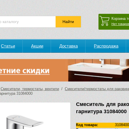
Корзина т
Нет товаров
Статьи
Акции
Доставка
Распродажа
/
Смесители, термостаты, вентили
/
Смесители/термостаты для ракови
гарнитура 31084000
Смеситель для рако
гарнитура 31084000
Код товара:
3108400