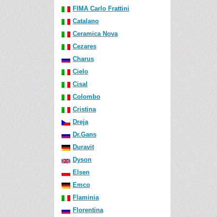
FIMA Carlo Frattini
Catalano
Ceramica Nova
Cezares
Charus
Cielo
Cisal
Colombo
Cristina
Dreja
Dr.Gans
Duravit
Dyson
Elsen
Emco
Flaminia
Florentina