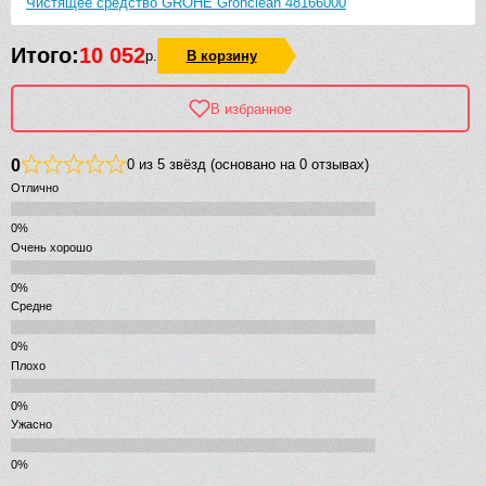
Чистящее средство GROHE Grohclean 48166000
Итого:
10 052
р.
В корзину
В избранное
0
0 из 5 звёзд (основано на 0 отзывах)
Отлично
Очень хорошо
Средне
Плохо
Ужасно