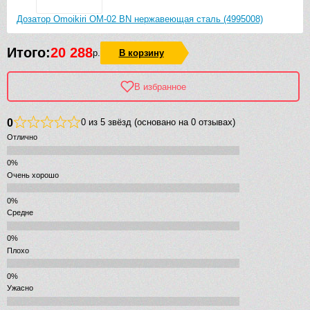
Дозатор Omoikiri OM-02 BN нержавеющая сталь (4995008)
Итого:
20 288
р.
В корзину
В избранное
0
0 из 5 звёзд (основано на 0 отзывах)
Отлично
Очень хорошо
Средне
Плохо
Ужасно