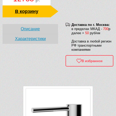
В корзину
Доставка по г. Москва:
Описание
в пределах МКАД -
700
р
далее +
50
руб/км
Характеристики
Доставка в любой регион
РФ транспортными
компаниями
В избранное
Рек