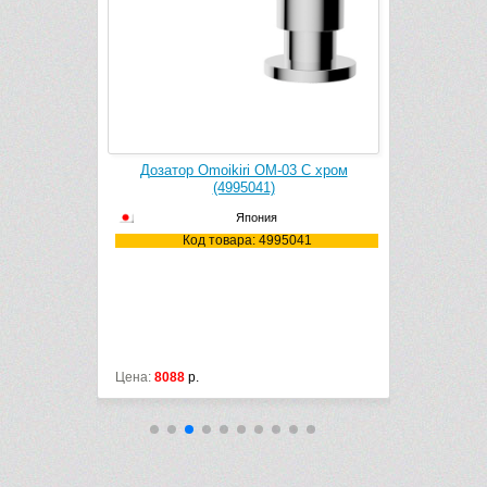
2 C хром
Дозатор Omoikiri OM-03 C хром
Дозатор
(4995041)
Япония
004
Код товара: 4995041
К
Цена:
8088
р.
Цена:
9288
р