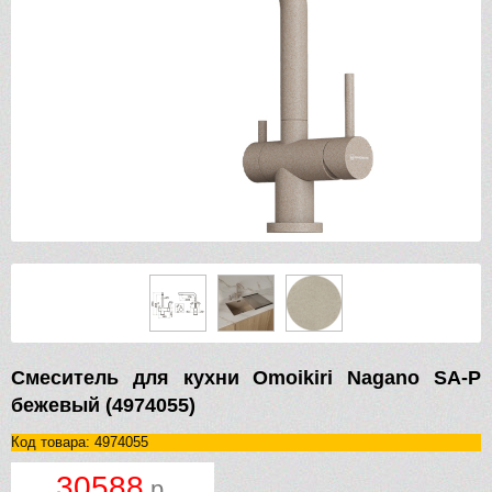
Смеситель для кухни Omoikiri Nagano SA-P
бежевый (4974055)
Код товара: 4974055
30588
р.