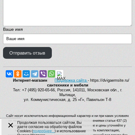
Ваше имя
Отправить отзыв
Интернет-магазин
Поддержка сайта
- https://dvigaemsite.ru/
сантехники и мебели
Тел: +7 (495) 920-65-66, Россия, 141011, Московская обл., г.
Мытищи,
ул. Коммунистическая, д. 25 «Г», Павильон Т-8
Сайт носит исключительно информационный характер и ни при каких условиях
не является публичной офертой, определяемой положениями статьи 437 (2)
×
Продолжая пользоваться сайтом, Вы
Гражданского кодекса Российской Федерации. Наличие и цены уточняйте у
даете согласие на обработку файлов
наших операторов. Производитель вправе изменять комплектацию,
Cookies (
подробнее...
) и использование
технические характеристики, страну производства и внешний вид товара без