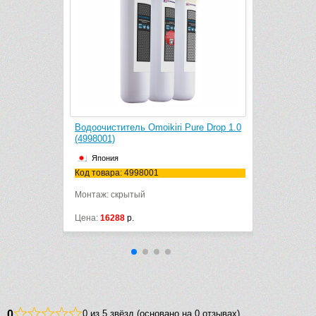
 SA бежевый
Водоочиститель Omoikiri Pure Drop 1.0
(4998001)
Япония
Код товара: 4998001
Монтаж: скрытый
Цена:
16288
р.
0
0 из 5 звёзд (основано на 0 отзывах)