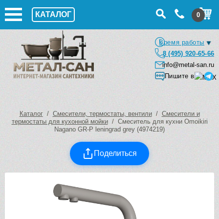
КАТАЛОГ
0
Время работы
8 (495) 920-65-66
info@metal-san.ru
Пишите в
Каталог
/
Смесители, термостаты, вентили
/
Смесители и
термостаты для кухонной мойки
/ Смеситель для кухни Omoikiri
Nagano GR-P leningrad grey (4974219)
Поделиться