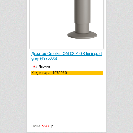
i Pure Drop
Дозатор Omoikiri OM-02-P GR leningrad
Дозатор Om
grey (4975036)
grey (49950
Япония
Япония
Код товара: 4975036
Код товара:
Цена:
5588
р.
Цена:
8088
р