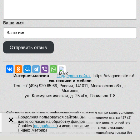
Ваше имя
Отправить отзыв
Интернет-магазин
Поддержка сайта
- https://dvigaemsite.ru/
сантехники и мебели
Тел: +7 (495) 920-65-66, Россия, 141011, Московская обл., г.
Мытищи,
ул. Коммунистическая, д. 25 «Г», Павильон Т-8
Сайт носит исключительно информационный характер и ни при каких условиях
×
Продолжая пользоваться сайтом, Вы
не является публичной офертой, определяемой положениями статьи 437 (2)
даете согласие на обработку файлов
Гражданского кодекса Российской Федерации. Наличие и цены уточняйте у
Cookies (
подробнее...
) и использование
наших операторов. Производитель вправе изменять комплектацию,
Яндекс.Метрики
технические характеристики, страну производства и внешний вид товара без
дополнительного уведомления.