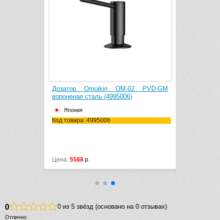
i Pure Drop
Дозатор Omoikiri OM-02 PVD-GM
Водоочистит
вороненая сталь (4995006)
(4998001)
Япония
Япония
Код товара: 4995006
Код товара:
Монтаж: ск
Цена:
5588
р.
Цена:
16288
0
0 из 5 звёзд (основано на 0 отзывах)
Отлично