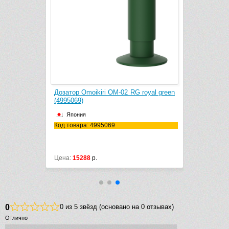
i Pure Drop
Дозатор Omoikiri OM-02 RG royal green
Водоочистит
(4995069)
(4998001)
Япония
Япония
Код товара: 4995069
Код товара:
Монтаж: ск
Цена:
15288
р.
Цена:
16288
0
0 из 5 звёзд (основано на 0 отзывах)
Отлично