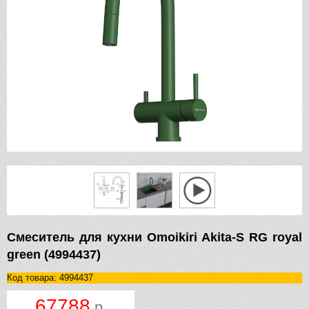
Смеситель для кухни Omoikiri Akita-S RG royal
green (4994437)
Код товара: 4994437
67788
р.