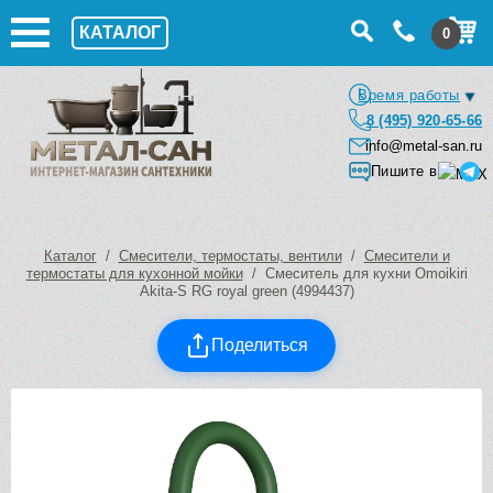
КАТАЛОГ
0
Время работы
8 (495) 920-65-66
info@metal-san.ru
Пишите в
Каталог
/
Смесители, термостаты, вентили
/
Смесители и
термостаты для кухонной мойки
/ Смеситель для кухни Omoikiri
Akita-S RG royal green (4994437)
Поделиться