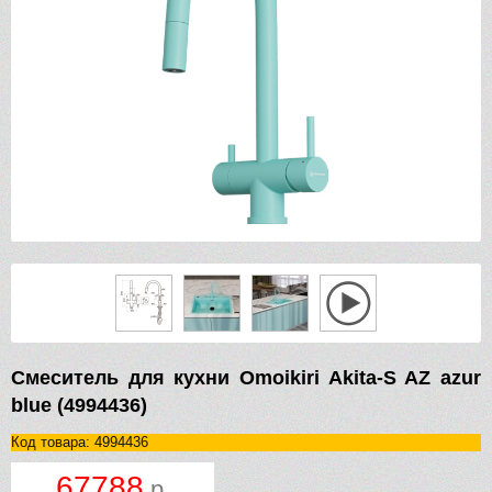
Смеситель для кухни Omoikiri Akita-S AZ azur
blue (4994436)
Код товара: 4994436
67788
р.