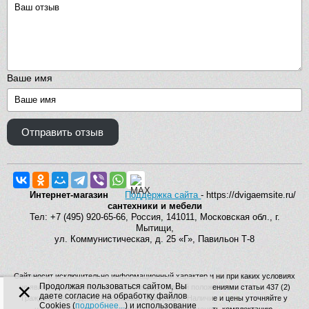
Ваше имя
Отправить отзыв
Интернет-магазин
Поддержка сайта
- https://dvigaemsite.ru/
сантехники и мебели
Тел: +7 (495) 920-65-66, Россия, 141011, Московская обл., г.
Мытищи,
ул. Коммунистическая, д. 25 «Г», Павильон Т-8
Сайт носит исключительно информационный характер и ни при каких условиях
×
Продолжая пользоваться сайтом, Вы
не является публичной офертой, определяемой положениями статьи 437 (2)
даете согласие на обработку файлов
Гражданского кодекса Российской Федерации. Наличие и цены уточняйте у
Cookies (
подробнее...
) и использование
наших операторов. Производитель вправе изменять комплектацию,