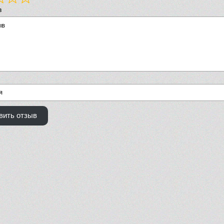
в
вить отзыв