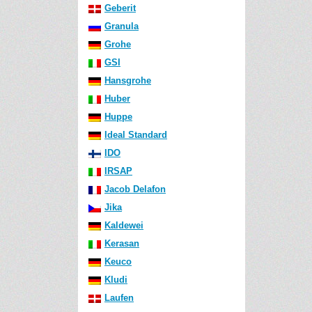
Geberit
Granula
Grohe
GSI
Hansgrohe
Huber
Huppe
Ideal Standard
IDO
IRSAP
Jacob Delafon
Jika
Kaldewei
Kerasan
Keuco
Kludi
Laufen