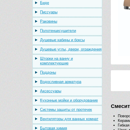
Биде
Писсуары
Раковины
Полотенцесушители
Душевые кабины и боксы
Душевые углы, двери, ограждения
Шторки на ванну и
комплектующие
Поддоны
Водосливная арматура
Аксессуары
Кухонные мойки и оборудование
Смесите
Системы защиты от протечек
Поворо
Вентиляторы для ванных комнат
Керам
Гибкая
Бытовая химия
Цвет:
к