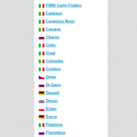
FIMA Carlo Frattini
Catalano
Ceramica Nova
Cezares
Charus
Cielo
Cisal
Colombo
Cristina
Dreja
Dr.Gans
Duravit
Dyson
Elsen
Emco
Flaminia
Florentina