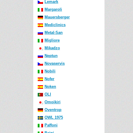
Lemark
Margaroli
Mauersberger
Mediclinics
Metal-San
Migliore
Mikadzo
Neptun
Novaservis
Nobili
Nofer
Noken
OLI
Omoikiri
Oventrop
OWL 1975
Paffoni
Paini