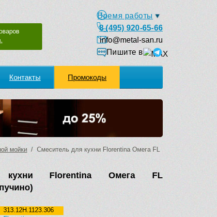
Время работы
8 (495) 920-65-66
оваров
info@metal-san.ru
.
Пишите в
Контакты
Промокоды
ной мойки
/ Смеситель для кухни Florentina Омега FL
 кухни Florentina Омега FL
апучино)
313.12H.1123.306