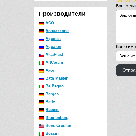
Ваш отзы
Производители
ACO
Acquazzone
Aquatek
Ваше имя
Aquaton
AlcaPlast
ArtCeram
Отпра
Axor
Bath Master
BelBagno
Berges
Bette
Blanco
Blumenberg
Bone Crusher
Bossini