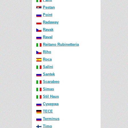
Pestan
Point
Radaway
Ravak
Raval
Reitano Rubinetteria
Riho
Roca
Salini
Santek
Scarabeo
Simas
Stil Haus
Сунержа
TECE
Terminus
Timo