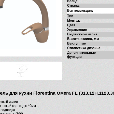
Бренд:
Страна:
Вся коллекция:
Тип
Монтаж
Цвет
Управление
Выдвижной излив
Высота излива, мм
Выступ, мм
Стилистика дизайна
Дополнительные
функции
ль для кухни Florentina Омега FL (313.12H.1123.3
тный излив
ический картридж 40мм
 подводка
апучино (306)