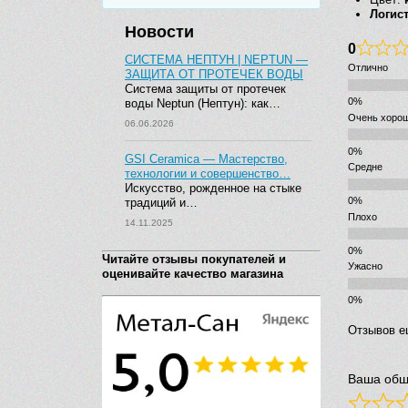
Логис
Новости
0
СИСТЕМА НЕПТУН | NEPTUN —
Отлично
ЗАЩИТА ОТ ПРОТЕЧЕК ВОДЫ
Система защиты от протечек
воды Neptun (Нептун): как…
Очень хоро
06.06.2026
GSI Ceramica — Мастерство,
Средне
технологии и совершенство…
Искусство, рожденное на стыке
традиций и…
Плохо
14.11.2025
Читайте отзывы покупателей и
Ужасно
оценивайте качество магазина
Отзывов е
Ваша общ