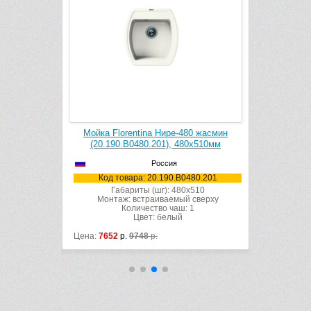
ия жасмин
Мойка Florentina Нире-480 жасмин
Мойка Flo
10х510мм
(20.190.B0480.201), 480х510мм
(20.280
Россия
510.201
Код товара: 20.190.B0480.201
Код т
x510
Габариты (шг): 480x510
Габ
 сверху
Монтаж: встраиваемый сверху
Монта
 1
Количество чаш: 1
Цвет: белый
Цена:
7652
р.
9748
р.
Цена:
7358
р