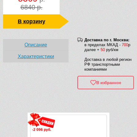
6840 р.
В корзину
Доставка по г. Москва:
Описание
в пределах МКАД -
700
р
далее +
50
руб/км
Характеристики
Доставка в любой регион
РФ транспортными
компаниями
В избранное
Рек
-2 096 руб.
-2 016 руб.