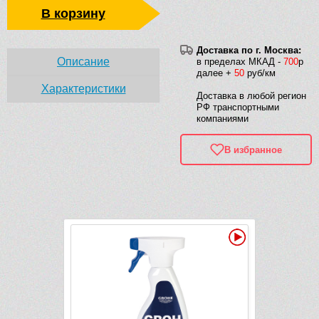
В корзину
Доставка по г. Москва:
Описание
в пределах МКАД -
700
р
далее +
50
руб/км
Характеристики
Доставка в любой регион
РФ транспортными
компаниями
В избранное
Рек
Видео
Видео