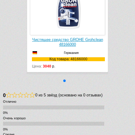
во GROHE Grohclean
Чистящее средство GROHE Grohclean
166000
48166000
Германия
Германия
ра: 48166000
Код товара: 48166000
Цена:
3040
р.
0
0 из 5 звёзд (основано на 0 отзывах)
Отлично
Очень хорошо
Средне