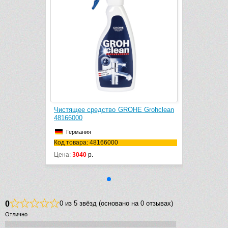
HE Grohclean
Чистящее средство GROHE Grohclean
48166000
Германия
Код товара: 48166000
Цена:
3040
р.
0
0 из 5 звёзд (основано на 0 отзывах)
Отлично