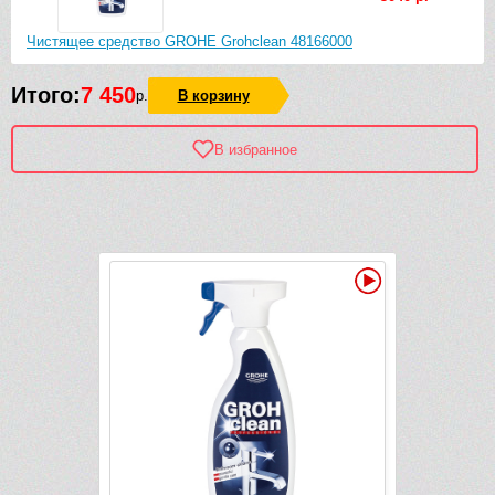
Чистящее средство GROHE Grohclean 48166000
Итого:
7 450
р.
В корзину
В избранное
Рек
Видео
Видео