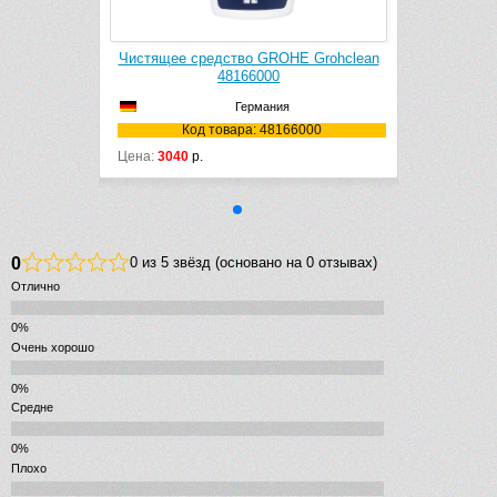
E Grohclean
Чистящее средство GROHE Grohclean
48166000
Германия
6000
Код товара: 48166000
Цена:
3040
р.
0
0 из 5 звёзд (основано на 0 отзывах)
Отлично
Очень хорошо
Средне
Плохо