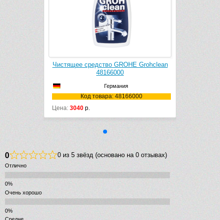
E Grohclean
Чистящее средство GROHE Grohclean
48166000
Германия
6000
Код товара: 48166000
Цена:
3040
р.
0
0 из 5 звёзд (основано на 0 отзывах)
Отлично
Очень хорошо
Средне