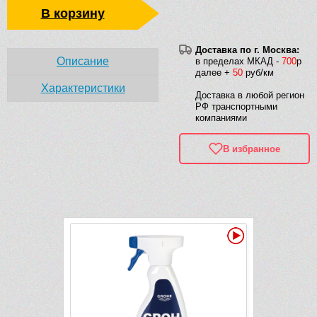
В корзину
Доставка по г. Москва:
Описание
в пределах МКАД -
700
р
далее +
50
руб/км
Характеристики
Доставка в любой регион
РФ транспортными
компаниями
В избранное
Рек
Видео
Видео