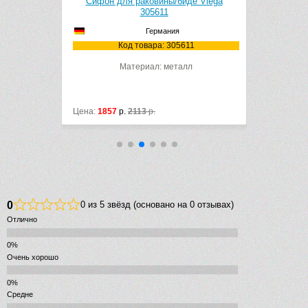
A390 (хром
Сифон для раковины/биде Viega
Сифон д
с переливом
305611
102500
Германия
90
Код товара: 305611
Код
Материал: металл
Цена:
1857
р.
2113
р.
Цена:
1797
р
0
0 из 5 звёзд (основано на 0 отзывах)
Отлично
Очень хорошо
Средне