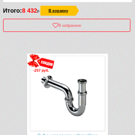
Итого:
8 432
р.
В корзину
В избранное
Рек
-257 руб.
-498 руб.