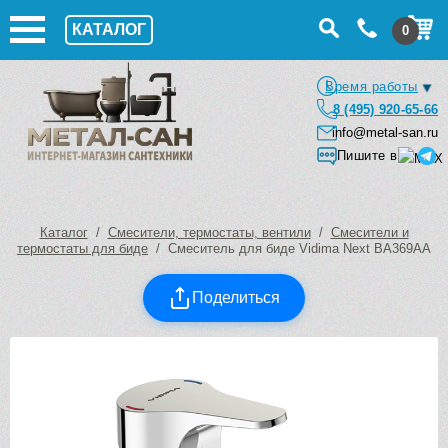
КАТАЛОГ
0
Время работы
8 (495) 920-65-66
info@metal-san.ru
Пишите в
Каталог
/
Смесители, термостаты, вентили
/
Смесители и
термостаты для биде
/ Смеситель для биде Vidima Next BA369AA
Поделиться