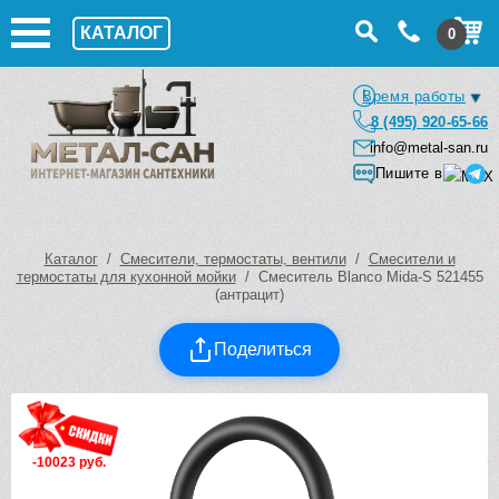
КАТАЛОГ
0
Время работы
8 (495) 920-65-66
info@metal-san.ru
Пишите в
Каталог
/
Смесители, термостаты, вентили
/
Смесители и
термостаты для кухонной мойки
/ Смеситель Blanco Mida-S 521455
(антрацит)
Поделиться
-10023 руб.