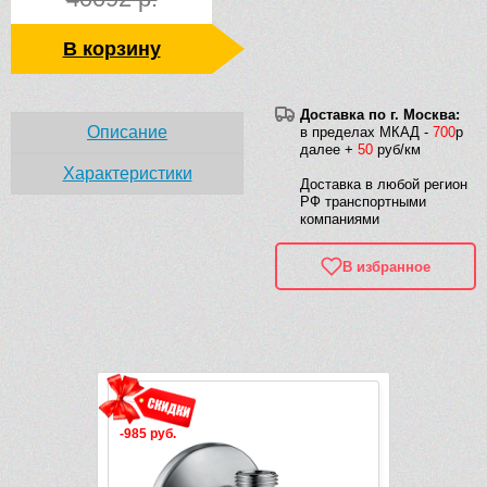
В корзину
Доставка по г. Москва:
Описание
в пределах МКАД -
700
р
далее +
50
руб/км
Характеристики
Доставка в любой регион
РФ транспортными
компаниями
В избранное
Рек
Видео
-985 руб.
-1 018 руб.