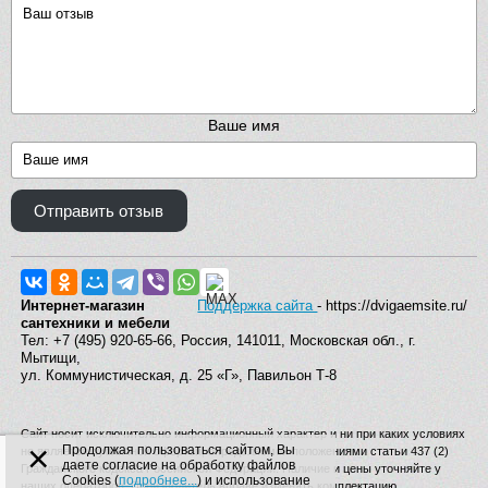
Ваше имя
Отправить отзыв
Интернет-магазин
Поддержка сайта
- https://dvigaemsite.ru/
сантехники и мебели
Тел: +7 (495) 920-65-66, Россия, 141011, Московская обл., г.
Мытищи,
ул. Коммунистическая, д. 25 «Г», Павильон Т-8
Сайт носит исключительно информационный характер и ни при каких условиях
×
Продолжая пользоваться сайтом, Вы
не является публичной офертой, определяемой положениями статьи 437 (2)
даете согласие на обработку файлов
Гражданского кодекса Российской Федерации. Наличие и цены уточняйте у
Cookies (
подробнее...
) и использование
наших операторов. Производитель вправе изменять комплектацию,