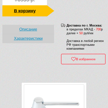
В корзину
Доставка по г. Москва:
Описание
в пределах МКАД -
700
р
далее +
50
руб/км
Характеристики
Доставка в любой регион
РФ транспортными
компаниями
В избранное
Рек
-2 209 руб.