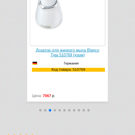
ла Blanco
Дозатор для жидкого мыла Blanco
Дозатор 
м)
Tiga 510769 (хром)
Ta
Германия
256
Код товара: 510769
К
Цена:
7067
р.
Цена:
6628
р