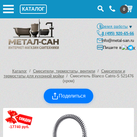
КАТАЛОГ
0
Время работы
8 (495) 920-65-66
info@metal-san.ru
Пишите в
Каталог
/
Смесители, термостаты, вентили
/
Смесители и
термостаты для кухонной мойки
/ Смеситель Blanco Catris-S 521476
(хром)
Поделиться
-17740 руб.