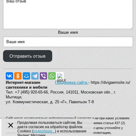
Ваше имя
Отправить отзыв
Интернет-магазин
Поддержка сайта
- https://dvigaemsite.ru/
сантехники и мебели
Тел: +7 (495) 920-65-66, Россия, 141011, Московская обл., г.
Мытищи,
ул. Коммунистическая, д. 25 «Г», Павильон Т-8
Сайт носит исключительно информационный характер и ни при каких условиях
×
Продолжая пользоваться сайтом, Вы
не является публичной офертой, определяемой положениями статьи 437 (2)
даете согласие на обработку файлов
Гражданского кодекса Российской Федерации. Наличие и цены уточняйте у
Cookies (
подробнее...
) и использование
наших операторов. Производитель вправе изменять комплектацию,
Яндекс.Метрики