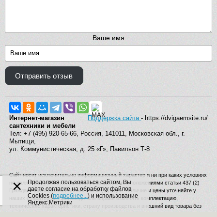
Ваше имя
Отправить отзыв
Интернет-магазин
Поддержка сайта
- https://dvigaemsite.ru/
сантехники и мебели
Тел: +7 (495) 920-65-66, Россия, 141011, Московская обл., г.
Мытищи,
ул. Коммунистическая, д. 25 «Г», Павильон Т-8
Сайт носит исключительно информационный характер и ни при каких условиях
×
Продолжая пользоваться сайтом, Вы
не является публичной офертой, определяемой положениями статьи 437 (2)
даете согласие на обработку файлов
Гражданского кодекса Российской Федерации. Наличие и цены уточняйте у
Cookies (
подробнее...
) и использование
наших операторов. Производитель вправе изменять комплектацию,
Яндекс.Метрики
технические характеристики, страну производства и внешний вид товара без
дополнительного уведомления.