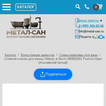
КАТАЛОГ
0
Время работы
8 (495) 920-65-66
info@metal-san.ru
Пишите в
Каталог
/
Водосливная арматура
/
Сливы-переливы для ванн
/
Сливной клапан для ванны Villeroy & Boch U90952001 Push-to-Open
(Альпийский белый)
Поделиться