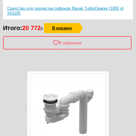
Средство для прочистки сифонов Ravak TurboCleaner (1000 g)
X01105
Итого:
20 772
р.
В корзину
В избранное
Рек
-1 272 руб.
-131 580 руб.