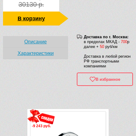
30130 р.
В корзину
Доставка по г. Москва:
Описание
в пределах МКАД -
700
р
далее +
50
руб/км
Характеристики
Доставка в любой регион
РФ транспортными
компаниями
В избранное
Рек
-9 243 руб.