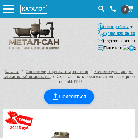
КАТАЛОГ
0
Время работы
8 (495) 920-65-66
info@metal-san.ru
Пишите в
Каталог
/
Смесители, термостаты, вентили
/
Комплектующие для
смесителей/термостатов
/ Скрытая часть переключателя Hansgrohe
Trio 15981180
Поделиться
-20415 руб.