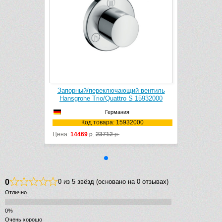
й вентиль
Запорный/переключающий вентиль
S 15932000
Hansgrohe Trio/Quattro S 15932000
Германия
2000
Код товара: 15932000
Цена:
14469
р.
23712
р.
0
0 из 5 звёзд (основано на 0 отзывах)
Отлично
Очень хорошо