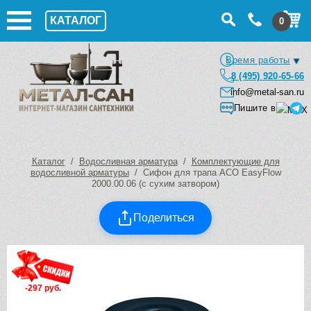
КАТАЛОГ
0
Время работы
8 (495) 920-65-66
info@metal-san.ru
Пишите в
Каталог
/
Водосливная арматура
/
Комплектующие для
водосливной арматуры
/ Сифон для трапа ACO EasyFlow
2000.00.06 (с сухим затвором)
Поделиться
-297 руб.