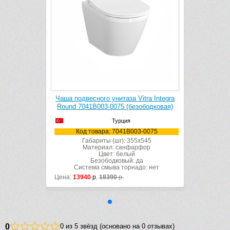
itra Integra
Чаша подвесного унитаза Vitra Integra
зободковая)
Round 7041B003-0075 (безободковая)
Турция
3-0075
Код товара: 7041B003-0075
x545
Габариты (шг): 355x545
рфор
Материал: санфарфор
Цвет: белый
да
Безободковый: да
до: нет
Система смыва торнадо: нет
Цена:
13940
р.
18390
р.
0
0 из 5 звёзд (основано на 0 отзывах)