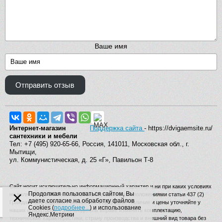
Ваше имя
Отправить отзыв
Интернет-магазин
Поддержка сайта
- https://dvigaemsite.ru/
сантехники и мебели
Тел: +7 (495) 920-65-66, Россия, 141011, Московская обл., г.
Мытищи,
ул. Коммунистическая, д. 25 «Г», Павильон Т-8
Сайт носит исключительно информационный характер и ни при каких условиях
×
Продолжая пользоваться сайтом, Вы
не является публичной офертой, определяемой положениями статьи 437 (2)
даете согласие на обработку файлов
Гражданского кодекса Российской Федерации. Наличие и цены уточняйте у
Cookies (
подробнее...
) и использование
наших операторов. Производитель вправе изменять комплектацию,
Яндекс.Метрики
технические характеристики, страну производства и внешний вид товара без