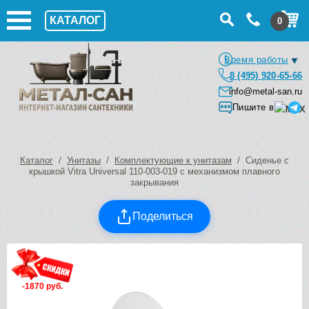
КАТАЛОГ
0
Время работы
8 (495) 920-65-66
info@metal-san.ru
Пишите в
Каталог
/
Унитазы
/
Комплектующие к унитазам
/ Сиденье с
крышкой Vitra Universal 110-003-019 с механизмом плавного
закрывания
Поделиться
-1870 руб.