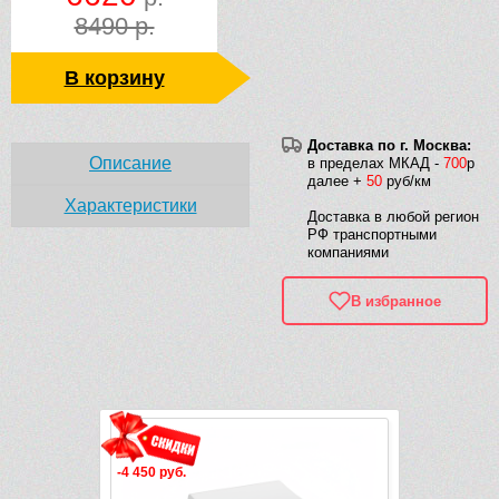
8490 р.
В корзину
Доставка по г. Москва:
Описание
в пределах МКАД -
700
р
далее +
50
руб/км
Характеристики
Доставка в любой регион
РФ транспортными
компаниями
В избранное
Рек
-4 450 руб.