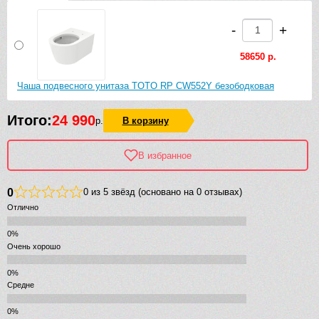
-
+
58650 р.
Чаша подвесного унитаза TOTO RP CW552Y безободковая
Итого:
24 990
р.
В корзину
В избранное
0
0 из 5 звёзд (основано на 0 отзывах)
Отлично
Очень хорошо
Средне