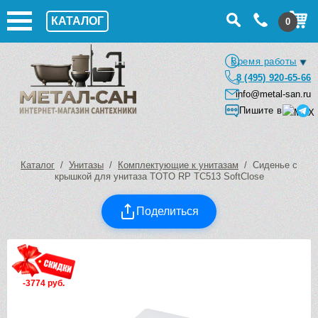
КАТАЛОГ
0
Время работы
8 (495) 920-65-66
info@metal-san.ru
Пишите в
Каталог
/
Унитазы
/
Комплектующие к унитазам
/ Сиденье с
крышкой для унитаза TOTO RP TC513 SoftClose
Поделиться
-3774 руб.