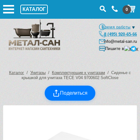
КАТАЛОГ
0
Время работы
8 (495) 920-65-66
info@metal-san.ru
Пишите в
Каталог
/
Унитазы
/
Комплектующие к унитазам
/ Сиденье с
крышкой для унитаза TECE V04 9700602 SoftClose
Поделиться