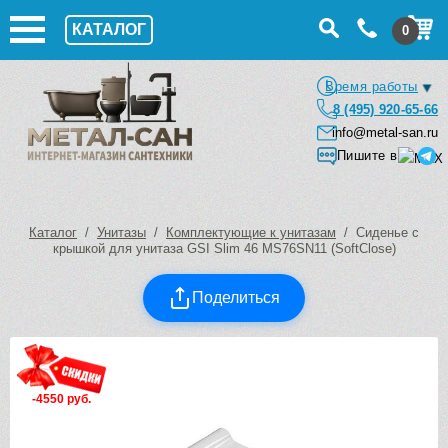
КАТАЛОГ
0
Время работы
8 (495) 920-65-66
info@metal-san.ru
Пишите в
Каталог
/
Унитазы
/
Комплектующие к унитазам
/ Сиденье с
крышкой для унитаза GSI Slim 46 MS76SN11 (SoftClose)
Поделиться
-4550 руб.