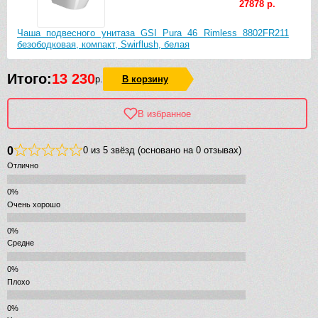
27878 р.
Чаша подвесного унитаза GSI Pura 46 Rimless 8802FR211
безободковая, компакт, Swirflush, белая
Итого:
13 230
р.
В корзину
В избранное
0
0 из 5 звёзд (основано на 0 отзывах)
Отлично
Очень хорошо
Средне
Плохо