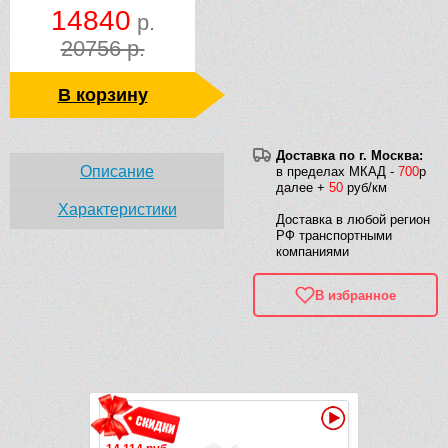
14840
р.
20756 р.
В корзину
Доставка по г. Москва:
Описание
в пределах МКАД -
700
р
далее +
50
руб/км
Характеристики
Доставка в любой регион
РФ транспортными
компаниями
В избранное
Рек
Видео
Видео