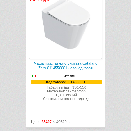
-14 114 руб.
-12 796 руб.
а Catalano
Чаша приставного унитаза Catalano
Чаша подв
бодковая
Zero 0114550001 безободковая
Zero 01
Италия
00001
Код товара: 0114550001
Код
x500
Габариты (шг): 350x550
Габ
рфор
Материал: санфарфор
Ма
Цвет: белый
до: да
Система смыва торнадо: да
Сист
Цена:
35407
р.
49520
р.
Цена:
32100