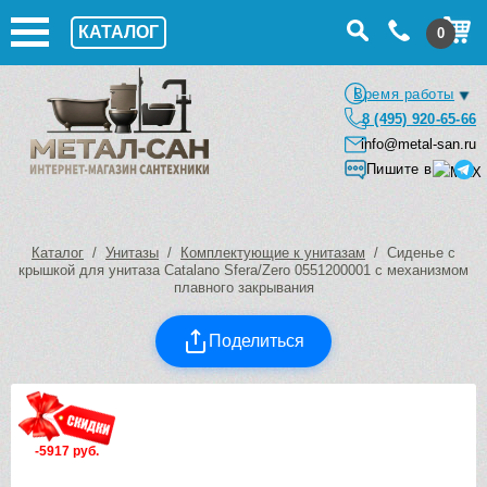
КАТАЛОГ
0
Время работы
8 (495) 920-65-66
info@metal-san.ru
Пишите в
Каталог
/
Унитазы
/
Комплектующие к унитазам
/ Сиденье с
крышкой для унитаза Catalano Sfera/Zero 0551200001 с механизмом
плавного закрывания
Поделиться
-5917 руб.