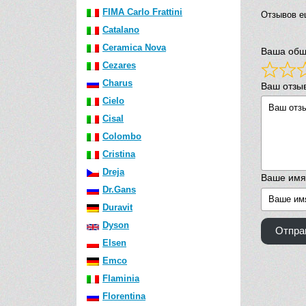
FIMA Carlo Frattini
Отзывов е
Catalano
Ceramica Nova
Ваша общ
Cezares
Charus
Ваш отзы
Cielo
Cisal
Colombo
Cristina
Dreja
Ваше имя
Dr.Gans
Duravit
Dyson
Отпра
Elsen
Emco
Flaminia
Florentina