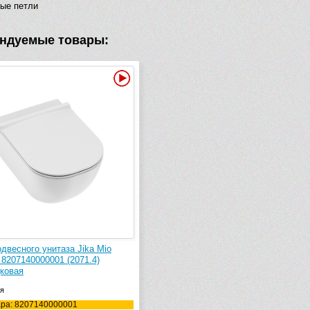
ые петли
ндуемые товары:
Видео
двесного унитаза Jika Mio
 8207140000001 (2071.4)
ковая
я
ара: 8207140000001