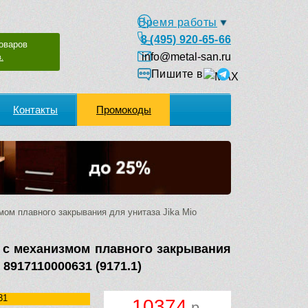
Время работы
8 (495) 920-65-66
оваров
info@metal-san.ru
.
Пишите в
Контакты
Промокоды
ом плавного закрывания для унитаза Jika Mio
 с механизмом плавного закрывания
 8917110000631 (9171.1)
31
10374
р.