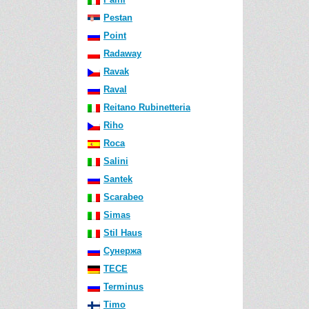
Pestan
Point
Radaway
Ravak
Raval
Reitano Rubinetteria
Riho
Roca
Salini
Santek
Scarabeo
Simas
Stil Haus
Сунержа
TECE
Terminus
Timo