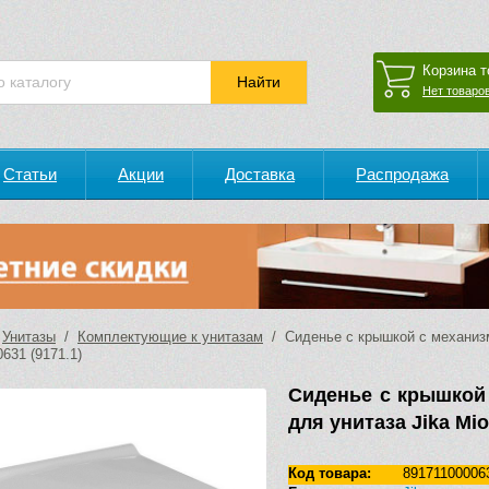
Корзина т
Нет товаров
Статьи
Акции
Доставка
Распродажа
/
Унитазы
/
Комплектующие к унитазам
/ Сиденье с крышкой с механизм
631 (9171.1)
Сиденье с крышкой
для унитаза Jika Mio
Код товара:
89171100006