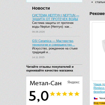
стальн
Новости
Рекоме
СИСТЕМА НЕПТУН | NEPTUN —
ЗАЩИТА ОТ ПРОТЕЧЕК ВОДЫ
Система защиты от протечек
воды Neptun (Нептун): как…
06.06.2026
GSI Ceramica — Мастерство,
технологии и совершенство…
Искусство, рожденное на стыке
традиций и…
14.11.2025
Читайте отзывы покупателей и
оценивайте качество магазина
Чаша по
Rimless
безобод
Чехи
Код тов