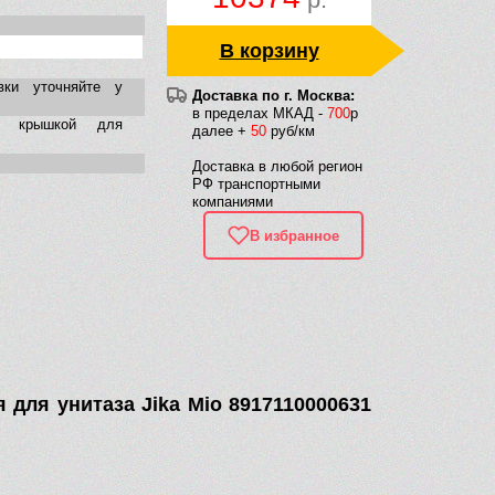
В корзину
вки уточняйте у
Доставка по г. Москва:
в пределах МКАД -
700
р
с крышкой для
далее +
50
руб/км
Доставка в любой регион
РФ транспортными
компаниями
В избранное
для унитаза Jika Mio 8917110000631