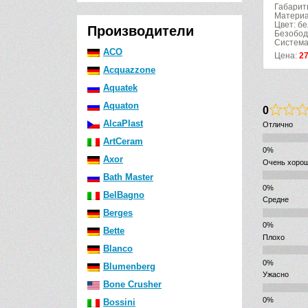
Габарит
Материа
Цвет: б
Производители
Безобод
Система
ACO
Цена:
2
Acquazzone
Aquatek
Aquaton
0
AlcaPlast
Отлично
ArtCeram
Axor
Очень хоро
Bath Master
BelBagno
Средне
Berges
Bette
Плохо
Blanco
Blumenberg
Ужасно
Bone Crusher
Bossini