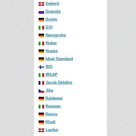
Geberit
Granula
Grohe
GSI
Hansgrohe
Huber
Huppe
Ideal Standard
IDO
IRSAP
Jacob Delafon
Jika
Kaldewei
Kerasan
Keuco
Kludi
Laufen