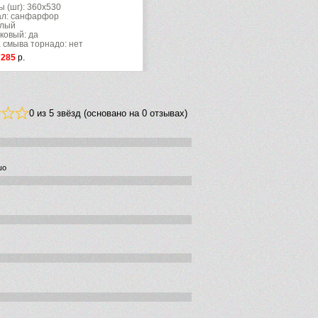
ы (шг): 360x530
л: санфарфор
елый
ковый: да
 смыва торнадо: нет
7285
р.
0 из 5 звёзд (основано на 0 отзывах)
шо