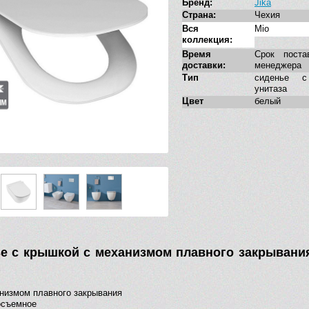
Бренд:
Jika
Страна:
Чехия
Вся
Mio
коллекция:
Время
Срок поста
доставки:
менеджера
Тип
сиденье 
унитаза
Цвет
белый
е с крышкой с механизмом плавного закрывания 
)
низмом плавного закрывания
осъемное