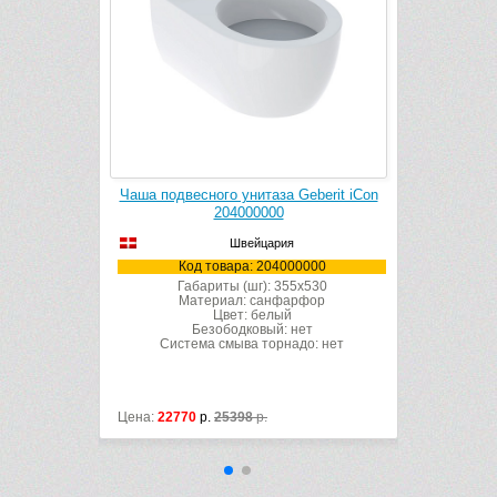
eberit iCon
Чаша подвесного унитаза Geberit iCon
роченная,
204000000
Швейцария
Код товара: 204000000
0000
Габариты (шг): 355x530
Материал: санфарфор
x490
Цвет: белый
рфор
Безободковый: нет
Система смыва торнадо: нет
да
до: нет
Цена:
22770
р.
25398
р.