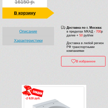
16150 р.
В корзину
Доставка по г. Москва:
Описание
в пределах МКАД -
700
р
далее +
50
руб/км
Характеристики
Доставка в любой регион
РФ транспортными
компаниями
В избранное
Рек
-2 628 руб.