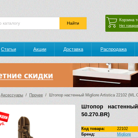
Корзина т
Нет товаров
Статьи
Акции
Доставка
Распродажа
/
Аксессуары
/
Прочее
/ Штопор настенный Migliore Artistica 22102 (ML
Штопор настенный 
50.270.BR)
уб.
Код товара:
22102
Бренд:
Migliore