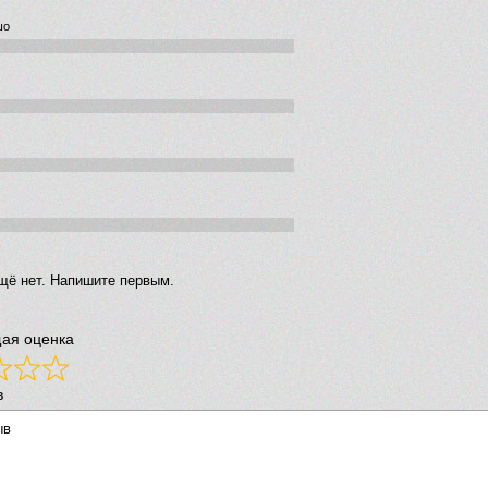
шо
щё нет. Напишите первым.
ая оценка
в