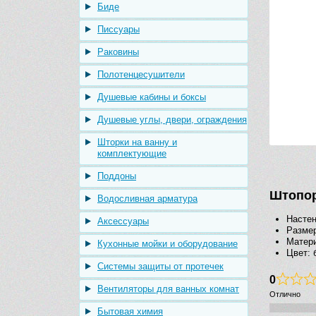
Биде
Писсуары
Раковины
Полотенцесушители
Душевые кабины и боксы
Душевые углы, двери, ограждения
Шторки на ванну и
комплектующие
Поддоны
Штопор 
Водосливная арматура
Насте
Аксессуары
Размер
Матери
Кухонные мойки и оборудование
Цвет: 
Системы защиты от протечек
0
Вентиляторы для ванных комнат
Отлично
Бытовая химия