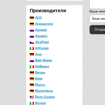
Производители
Ваше имя
ACO
Acquazzone
Отпра
Aquatek
Aquaton
AlcaPlast
ArtCeram
Axor
Bath Master
BelBagno
Berges
Bette
Blanco
Blumenberg
Bone Crusher
Bossini