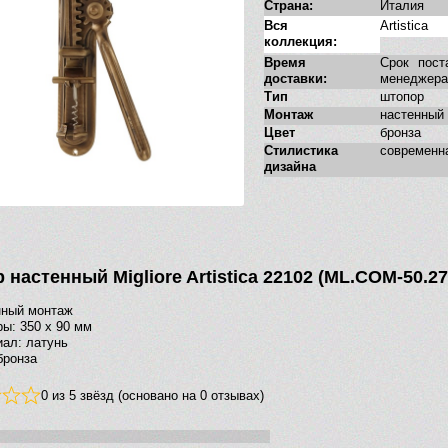
Страна:
Италия
Вся
Artistica
коллекция:
Время
Срок пост
доставки:
менеджера
Тип
штопор
Монтаж
настенный
Цвет
бронза
Стилистика
современн
дизайна
настенный Migliore Artistica 22102 (ML.COM-50.2
нный монтаж
ы: 350 х 90 мм
ал: латунь
бронза
0 из 5 звёзд (основано на 0 отзывах)