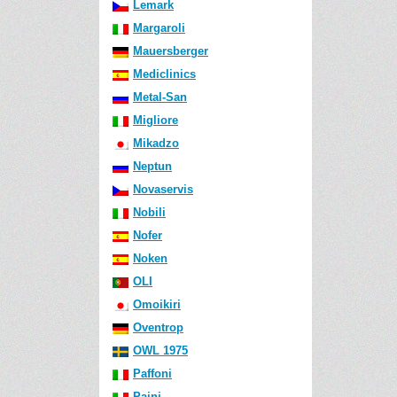
Lemark
Margaroli
Mauersberger
Mediclinics
Metal-San
Migliore
Mikadzo
Neptun
Novaservis
Nobili
Nofer
Noken
OLI
Omoikiri
Oventrop
OWL 1975
Paffoni
Paini