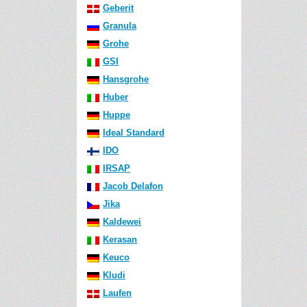
Geberit
Granula
Grohe
GSI
Hansgrohe
Huber
Huppe
Ideal Standard
IDO
IRSAP
Jacob Delafon
Jika
Kaldewei
Kerasan
Keuco
Kludi
Laufen