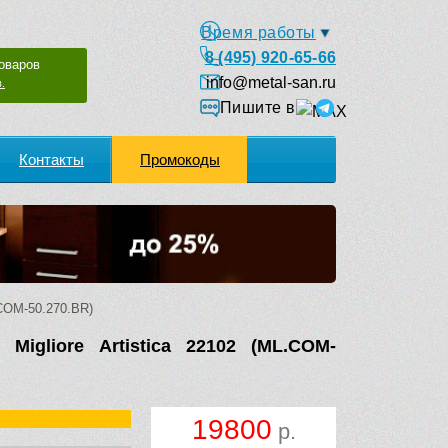
Время работы
8 (495) 920-65-66
оваров
info@metal-san.ru
.
Пишите в
Контакты
Промокоды
.COM-50.270.BR)
Migliore Artistica 22102 (ML.COM-
19800
р.