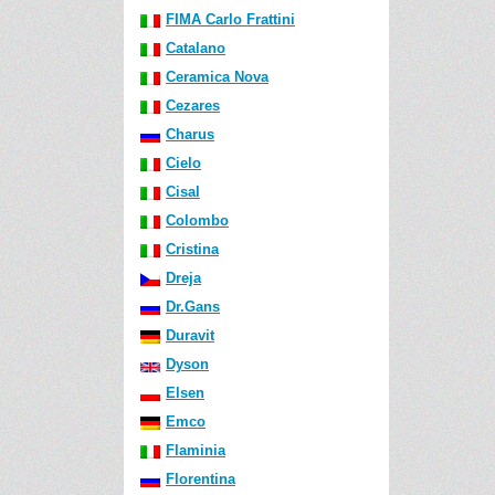
FIMA Carlo Frattini
Catalano
Ceramica Nova
Cezares
Charus
Cielo
Cisal
Colombo
Cristina
Dreja
Dr.Gans
Duravit
Dyson
Elsen
Emco
Flaminia
Florentina