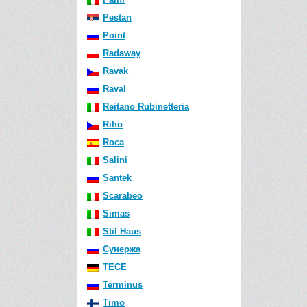
Pestan
Point
Radaway
Ravak
Raval
Reitano Rubinetteria
Riho
Roca
Salini
Santek
Scarabeo
Simas
Stil Haus
Сунержа
TECE
Terminus
Timo