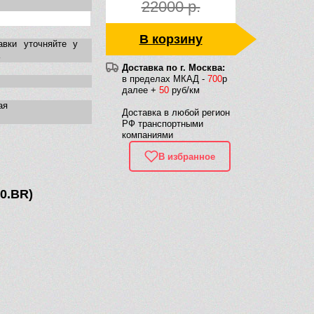
22000 р.
В корзину
авки уточняйте у
Доставка по г. Москва:
в пределах МКАД -
700
р
далее +
50
руб/км
ая
Доставка в любой регион
РФ транспортными
компаниями
В избранное
70.BR)