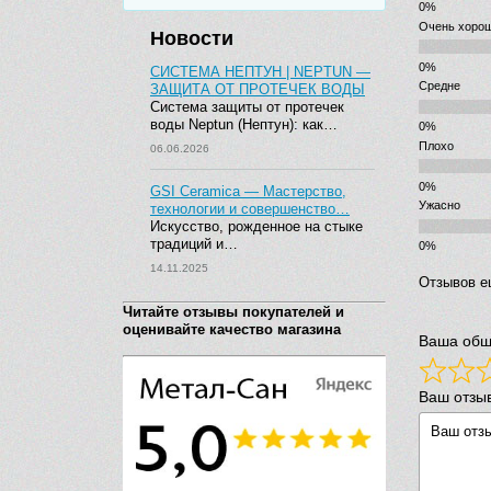
Очень хоро
Новости
СИСТЕМА НЕПТУН | NEPTUN —
Средне
ЗАЩИТА ОТ ПРОТЕЧЕК ВОДЫ
Система защиты от протечек
воды Neptun (Нептун): как…
Плохо
06.06.2026
GSI Ceramica — Мастерство,
Ужасно
технологии и совершенство…
Искусство, рожденное на стыке
традиций и…
14.11.2025
Отзывов е
Читайте отзывы покупателей и
оценивайте качество магазина
Ваша общ
Ваш отзы