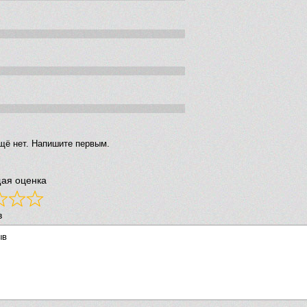
щё нет. Напишите первым.
ая оценка
в