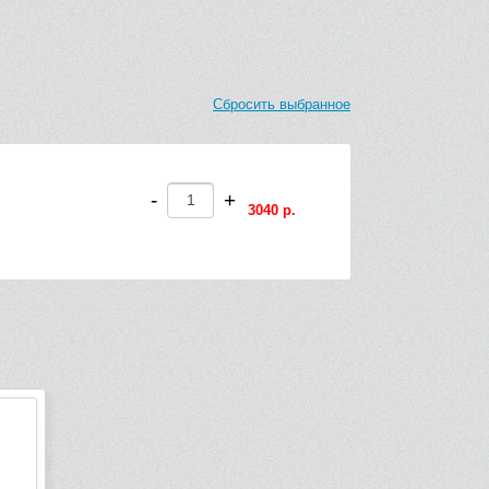
Сбросить выбранное
-
+
3040 р.