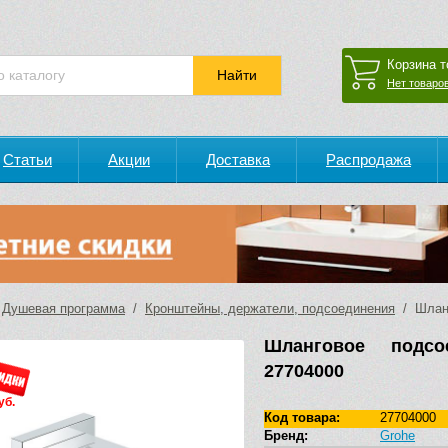
Корзина т
Нет товаров
Статьи
Акции
Доставка
Распродажа
/
Душевая программа
/
Кронштейны, держатели, подсоединения
/ Шланг
Шланговое подсо
27704000
уб.
Код товара:
27704000
Бренд:
Grohe