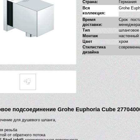
Страна:
Германия
Вся
Grohe Euph
коллекция:
Время
Срок пост
доставки:
менеджера
Тип
шланговое
Монтаж
настенный
Цвет
хром
Стилистика
современн
дизайна
вое подсоединение Grohe Euphoria Cube 2770400
чение для душевого шланга,
я резьба
той от обратного потока
 StarLight®
хромированная поверхность