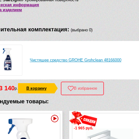
ческая информация
за изделием
ительная комплектация:
(выбрано 0)
Чистящее средство GROHE Grohclean 48166000
3 140
р.
В корзину
В избранное
ндуемые товары:
Видео
-1 965 руб.