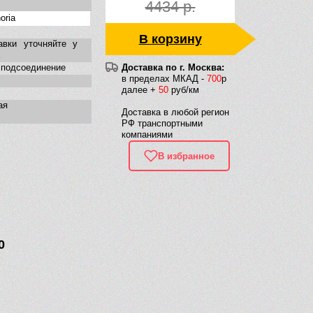
4434 р.
oria
В корзину
авки уточняйте у
 подсоединение
Доставка по г. Москва:
в пределах МКАД -
700
р
далее +
50
руб/км
ая
Доставка в любой регион
РФ транспортными
компаниями
В избранное
0