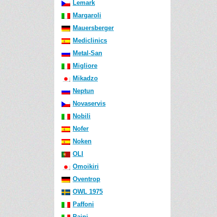
Lemark
Margaroli
Mauersberger
Mediclinics
Metal-San
Migliore
Mikadzo
Neptun
Novaservis
Nobili
Nofer
Noken
OLI
Omoikiri
Oventrop
OWL 1975
Paffoni
Paini