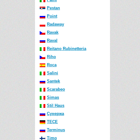
Pestan
Point
Radaway
Ravak
Raval
Reitano Rubinetteria
Riho
Roca
Salini
Santek
Scarabeo
Simas
Stil Haus
Сунержа
TECE
Terminus
Timo