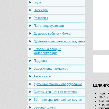
Биде
Писсуары
Раковины
Полотенцесушители
Душевые кабины и боксы
Душевые углы, двери, ограждения
Шторки на ванну и
комплектующие
Поддоны
Водосливная арматура
Аксессуары
Кухонные мойки и оборудование
Шланго
Системы защиты от протечек
подклю
DN 15
Вентиляторы для ванных комнат
внешня
с защи
Бытовая химия
GROHE