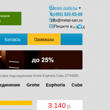
Время работы
8 (495) 920-65-66
оваров
info@metal-san.ru
.
Пишите в
Контакты
Промокоды
овое подсоединение Grohe Euphoria Cube 27704000
единение Grohe Euphoria Cube
3 140
р.