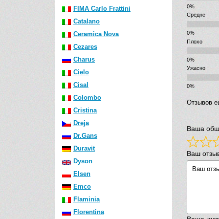
FIMA Carlo Frattini
Средне
Catalano
Ceramica Nova
Плохо
Cezares
Charus
Ужасно
Cielo
Cisal
Colombo
Отзывов е
Cristina
Dreja
Ваша общ
Dr.Gans
Duravit
Ваш отзы
Dyson
Elsen
Emco
Flaminia
Florentina