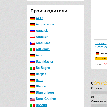
Производители
ACO
Acquazzone
Aquatek
Aquaton
AlcaPlast
Чистящ
Grohcle
ArtCeram
Герм
Axor
Код тов
Bath Master
Цена:
3
BelBagno
Berges
Bette
0
Blanco
Отлично
Blumenberg
Bone Crusher
Очень хоро
Bossini