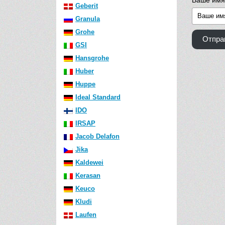
Ваше имя
Geberit
Granula
Grohe
Отпра
GSI
Hansgrohe
Huber
Huppe
Ideal Standard
IDO
IRSAP
Jacob Delafon
Jika
Kaldewei
Kerasan
Keuco
Kludi
Laufen