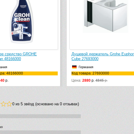
ее средство GROHE
Душевой держатель Grohe Euphor
an 48166000
Cube 27693000
ания
Германия
ара: 48166000
Код товара: 27693000
040
р.
Цена:
2880
р.
4845
р.
0 из 5 звёзд (основано на 0 отзывах)
шо