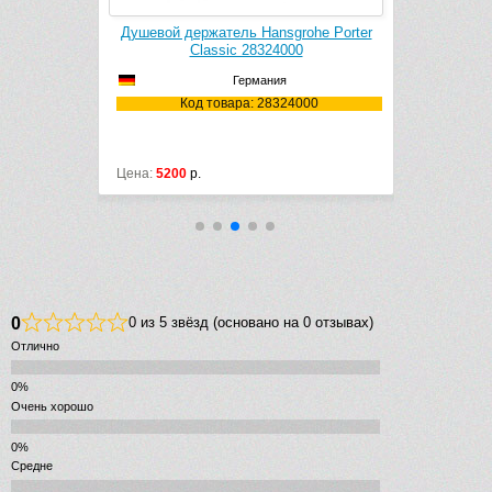
 Sensoflex
Душевой держатель Hansgrohe Porter
Штанг
м)
Classic 28324000
Unica’C
Германия
6000
Код товара: 28324000
Ко
Цена:
5200
р.
Цена:
37915
0
0 из 5 звёзд (основано на 0 отзывах)
Отлично
Очень хорошо
Средне