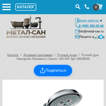
КАТАЛОГ
0
Время работы
8 (495) 920-65-66
info@metal-san.ru
Пишите в
Каталог
/
Душевая программа
/
Ручные души
/ Ручной душ
Hansgrohe Raindance Classic 100 AIR 3jet 28548000
Поделиться