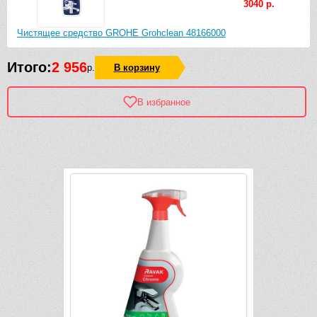
3040 р.
Чистящее средство GROHE Grohclean 48166000
Итого:
2 956
р.
В корзину
В избранное
Рек
-3 652 руб.