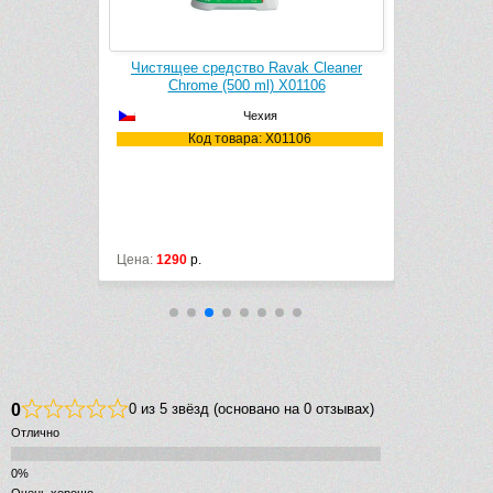
UPARAFLEX
Чистящее средство Ravak Cleaner
Шланговое
атовый)
Chrome (500 ml) X01106
Fonte 205
Чехия
39-00
Код товара: X01106
Код
50
ик
М
Цена:
1290
р.
Цена:
13484
0
0 из 5 звёзд (основано на 0 отзывах)
Отлично
Очень хорошо