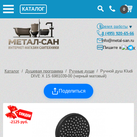
КАТАЛОГ
0
Время работы
8 (495) 920-65-66
info@metal-san.ru
Пишите в
Каталог
/
Душевая программа
/
Ручные души
/ Ручной душ Kludi
DIVE X 1S 6981039-00 (черный матовый)
Поделиться
-2125 руб.