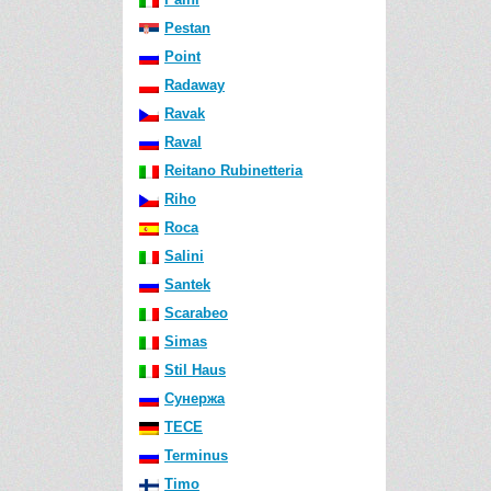
Pestan
Point
Radaway
Ravak
Raval
Reitano Rubinetteria
Riho
Roca
Salini
Santek
Scarabeo
Simas
Stil Haus
Сунержа
TECE
Terminus
Timo