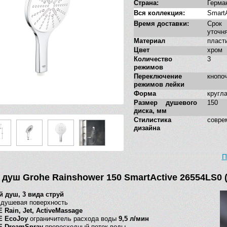
Страна:
Герма
Вся коллекция:
Smart
Время доставки:
Сро
уточн
Материал
пласт
Цвет
хром
Количество
3
режимов
Переключение
кнопо
режимов лейки
Форма
кругл
Размер душевого
150
диска, мм
Стилистика
совре
дизайна
П
душ Grohe Rainshower 150 SmartActive 26554LS0 (
 душ, 3 вида струй
душевая поверхность
Rain, Jet, ActiveMassage
 EcoJoy
ограничитель расхода воды
9,5 л/мин
 DreamSpray
превосходный поток воды