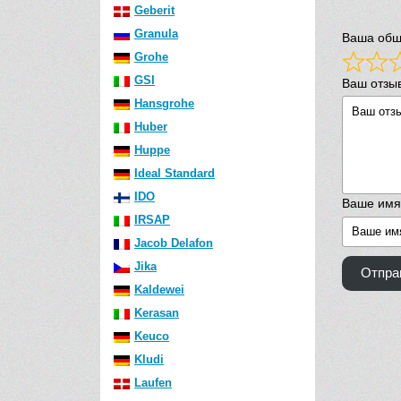
Geberit
Granula
Ваша общ
Grohe
GSI
Ваш отзы
Hansgrohe
Huber
Huppe
Ideal Standard
IDO
Ваше имя
IRSAP
Jacob Delafon
Jika
Отпра
Kaldewei
Kerasan
Keuco
Kludi
Laufen