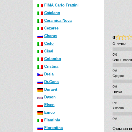
FIMA Carlo Frattini
Catalano
Ceramica Nova
Cezares
Charus
0
Cielo
Отлично
Cisal
Colombo
Очень хоро
Cristina
Dreja
Средне
Dr.Gans
Duravit
Плохо
Dyson
Elsen
Ужасно
Emco
Flaminia
Florentina
Отзывов е