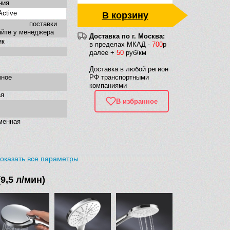
ния
Active
В корзину
к поставки
яйте у менеджера
Доставка по г. Москва:
ик
в пределах МКАД -
700
р
далее +
50
руб/км
Доставка в любой регион
чное
РФ транспортными
компаниями
ая
В избранное
менная
оказать все параметры
9,5 л/мин)