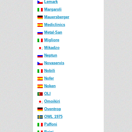
Lemark
Margaroli
Mauersberger
Mediclinics
Metal-San
Migliore
Mikadzo
Neptun
Novaservis
Nobili
Nofer
Noken
OLI
Omoikiri
Oventrop
OWL 1975
Paffoni
Paini