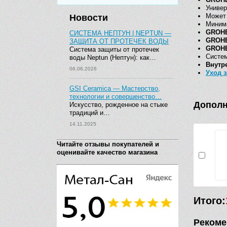
Универ
Может 
Новости
Минима
GROHE
СИСТЕМА НЕПТУН | NEPTUN —
GROHE
ЗАЩИТА ОТ ПРОТЕЧЕК ВОДЫ
GROHE
Система защиты от протечек
Систе
воды Neptun (Нептун): как…
Внутр
06.06.2026
Уход 
GSI Ceramica — Мастерство,
технологии и совершенство…
Дополн
Искусство, рожденное на стыке
традиций и…
14.11.2025
Читайте отзывы покупателей и
оценивайте качество магазина
Итого:
Рекоме