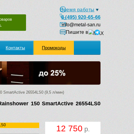
Время работы
8 (495) 920-65-66
оваров
info@metal-san.ru
.
Пишите в
Контакты
Промокоды
 SmartActive 26554LS0 (9,5 л/мин)
ainshower 150 SmartActive 26554LS0
LS0
12 750
р.