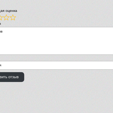
ая оценка
в
вить отзыв