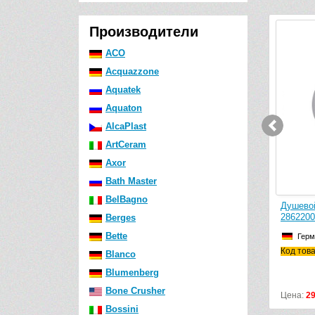
Производители
ACO
-2 194 руб.
Acquazzone
Aquatek
Aquaton
AlcaPlast
ArtCeram
Axor
Bath Master
BelBagno
Шланговое подсоединение Grohe
Душевой держател
Rainshower 27076LS0 (белый)
28622000
Berges
Bette
Германия
Германия
Код товара: 27076LS0
Код товара: 286220
Blanco
Blumenberg
Bone Crusher
Цена:
7700
р.
9894
р.
Цена:
2958
р.
Bossini