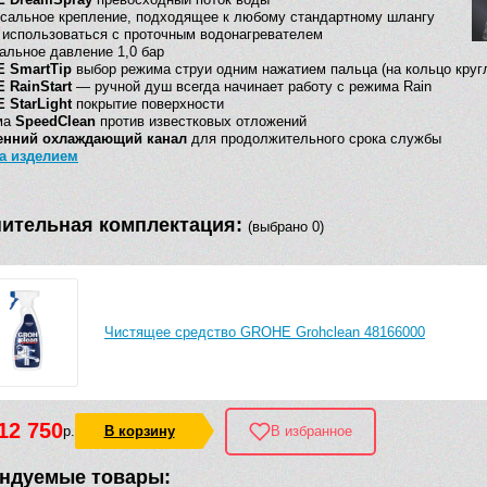
сальное крепление, подходящее к любому стандартному шлангу
использоваться с проточным водонагревателем
льное давление 1,0 бар
 SmartTip
выбор режима струи одним нажатием пальца (на кольцо кругл
 RainStart
— ручной душ всегда начинает работу с режима Rain
 StarLight
покрытие поверхности
ма
SpeedClean
против известковых отложений
енний охлаждающий канал
для продолжительного срока службы
за изделием
ительная комплектация:
(выбрано 0)
Чистящее средство GROHE Grohclean 48166000
12 750
р.
В корзину
В избранное
ндуемые товары: