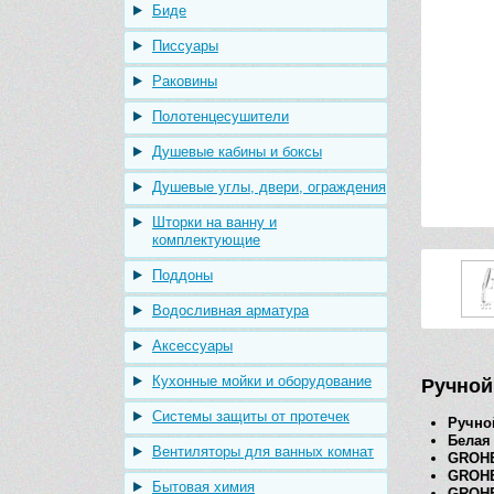
Биде
Писсуары
Раковины
Полотенцесушители
Душевые кабины и боксы
Душевые углы, двери, ограждения
Шторки на ванну и
комплектующие
Поддоны
Водосливная арматура
Аксессуары
Кухонные мойки и оборудование
Ручной 
Системы защиты от протечек
Ручной
Белая
Вентиляторы для ванных комнат
GROHE 
GROHE
Бытовая химия
GROHE