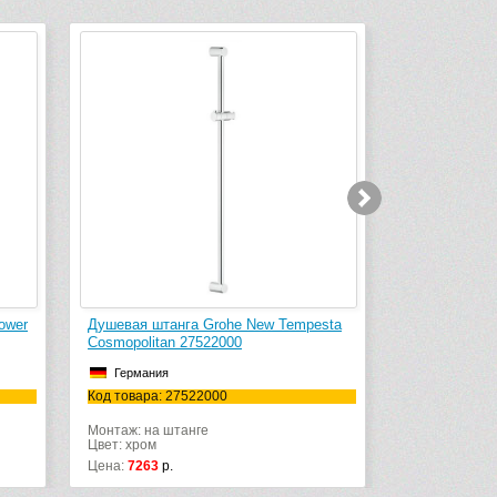
Душевая штанга Grohe New Tempesta
Душевая штанга Grohe 
Cosmopolitan 27522000
Cosmopolitan 27521000
Германия
Германия
Код товара: 27522000
Код товара: 27521000
Монтаж: на штанге
Монтаж: на штанге
Цвет: хром
Цвет: хром
Цена:
7263
р.
Цена:
6896
р.