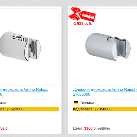
-1 923 руб.
ь Grohe Relexa
Душевой держатель Grohe Rainshower
27056000
Германия
00
Код товара: 27056000
Цена:
3300
р.
5223
р.