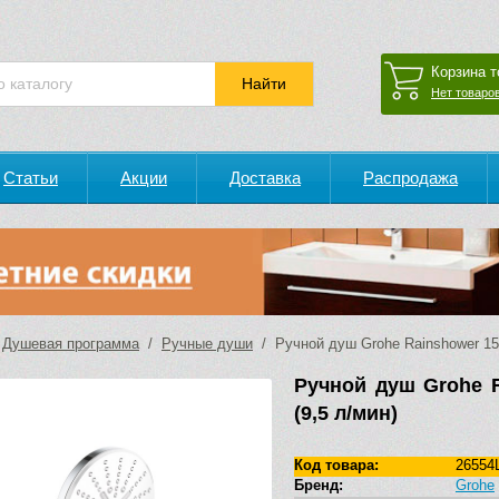
Корзина т
Нет товаров
Статьи
Акции
Доставка
Распродажа
/
Душевая программа
/
Ручные души
/ Ручной душ Grohe Rainshower 150
Ручной душ Grohe R
(9,5 л/мин)
Код товара:
26554
Бренд:
Grohe