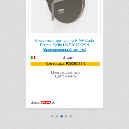
o Frattini
Смеситель для ванны FIMA Carlo
Верхний 
00 мм,
Frattini Spillo Up F3039X2SN
Wellne
ель)
(брашированный никель)
бра
Италия
8SN
Код товара: F3039X2SN
Ко
00
Габ
ик
Монтаж: скрытый
Цвет: никель
Мон
Цена:
32823
р.
Цена:
42552