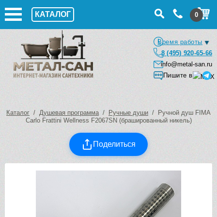
КАТАЛОГ
0
Время работы
8 (495) 920-65-66
info@metal-san.ru
Пишите в
Каталог
/
Душевая программа
/
Ручные души
/ Ручной душ FIMA
Carlo Frattini Wellness F2067SN (брашированный никель)
Поделиться