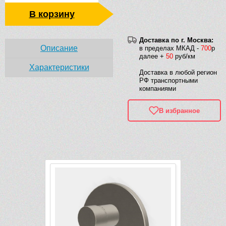
В корзину
Доставка по г. Москва:
Описание
в пределах МКАД -
700
р
далее +
50
руб/км
Характеристики
Доставка в любой регион
РФ транспортными
компаниями
В избранное
Рек