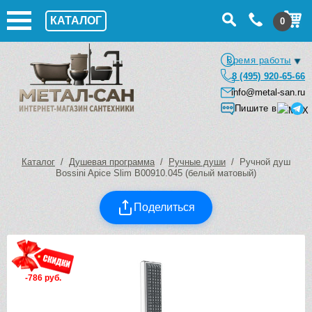
КАТАЛОГ
0
Время работы
8 (495) 920-65-66
info@metal-san.ru
Пишите в
Каталог
/
Душевая программа
/
Ручные души
/ Ручной душ
Bossini Apice Slim B00910.045 (белый матовый)
Поделиться
-786 руб.