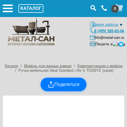
КАТАЛОГ
0
Время работы
8 (495) 920-65-66
info@metal-san.ru
Пишите в
Каталог
/
Мебель для ванных комнат
/
Комплектующие к мебели
/ Ручка мебельная Ideal Standard i.life S T5326YE (хром)
Поделиться