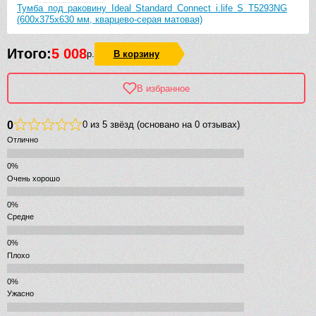
Тумба под раковину Ideal Standard Connect i.life S T5293NG
(600х375х630 мм, кварцево-серая матовая)
Итого:
5 008
р.
В корзину
В избранное
0
0 из 5 звёзд (основано на 0 отзывах)
Отлично
Очень хорошо
Средне
Плохо
Ужасно