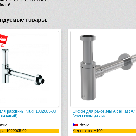
белый
ндуемые товары:
-4 800 руб.
 для раковины AlcaPlast A400
Сифон для раковины AlcaPlast 
 глянцевый)
(хром глянцевый)
хия
Чехия
вара: A400
Код товара: A403