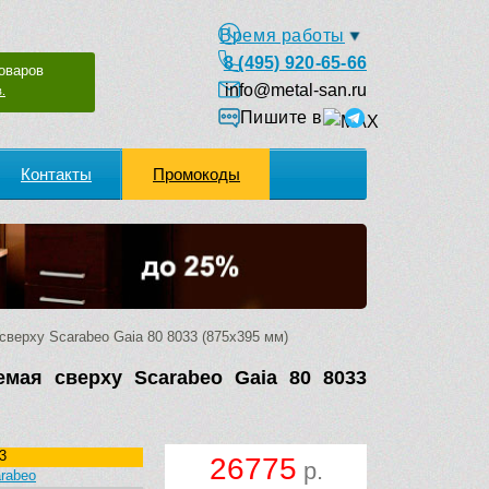
Время работы
8 (495) 920-65-66
оваров
info@metal-san.ru
.
Пишите в
Контакты
Промокоды
верху Scarabeo Gaia 80 8033 (875х395 мм)
емая сверху Scarabeo Gaia 80 8033
3
26775
р.
rabeo