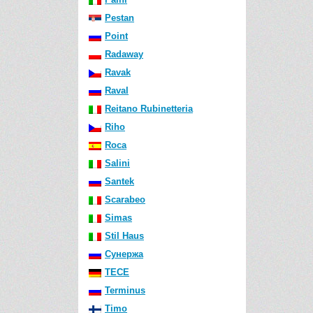
Pestan
Point
Radaway
Ravak
Raval
Reitano Rubinetteria
Riho
Roca
Salini
Santek
Scarabeo
Simas
Stil Haus
Сунержа
TECE
Terminus
Timo