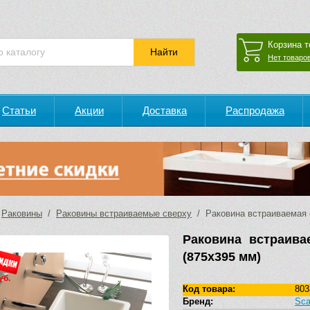
Корзина т
Нет товаров
Статьи
Акции
Доставка
Распродажа
/
Раковины
/
Раковины встраиваемые сверху
/ Раковина встраиваемая с
Раковина встраива
(875х395 мм)
уб.
Код товара:
803
Бренд:
Sca