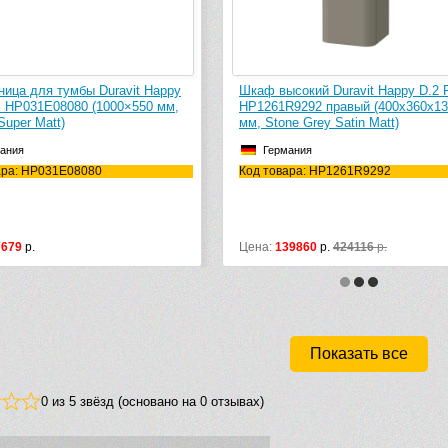
ица для тумбы Duravit Happy
Шкаф высокий Duravit Happy D.2 
s HP031E08080 (1000×550 мм,
HP1261R9292 правый (400x360x1
Super Matt)
мм, Stone Grey Satin Matt)
ания
Германия
ара: HP031E08080
Код товара: HP1261R9292
7679
р.
Цена:
139860
р.
424116
р.
Показать все
0 из 5 звёзд (основано на 0 отзывах)