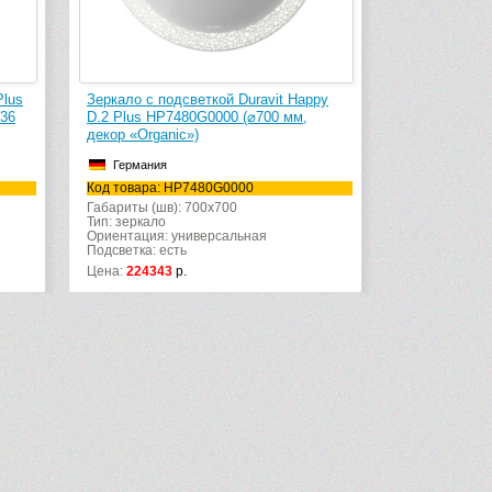
Plus
Зеркало с подсветкой Duravit Happy
Смеситель д
336
D.2 Plus HP7480G0000 (⌀700 мм,
Eurosmart C
декор «Organic»)
Германия
Германия
Код товара: 
Код товара: HP7480G0000
Монтаж: на 1 
Габариты (шв): 700x700
Цвет: черный
Тип: зеркало
Ориентация: универсальная
Подсветка: есть
Цена:
224343
р.
Цена:
20140
р