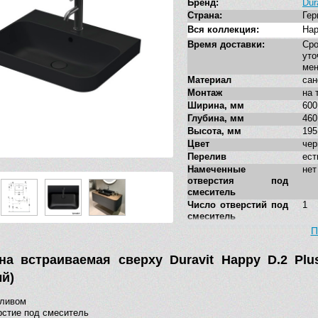
Бренд:
Dur
Страна:
Гер
Вся коллекция:
Hap
Время доставки:
Ср
у
ме
Материал
са
Монтаж
на 
Ширина, мм
600
Глубина, мм
460
Высота, мм
195
Цвет
чер
Перелив
ест
Намеченные
нет
отверстия под
смеситель
Число отверстий под
1
смеситель
Антигрязевое
нет
П
покрытие
Форма
окр
на встраиваемая сверху Duravit Happy D.2 Plu
Угловая конструкция
нет
й)
Стилистика дизайна
сов
Дополнительные
нет
еливом
функции
рстие под смеситель