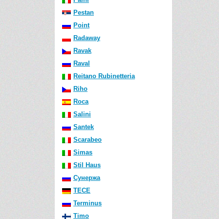
Pestan
Point
Radaway
Ravak
Raval
Reitano Rubinetteria
Riho
Roca
Salini
Santek
Scarabeo
Simas
Stil Haus
Сунержа
TECE
Terminus
Timo