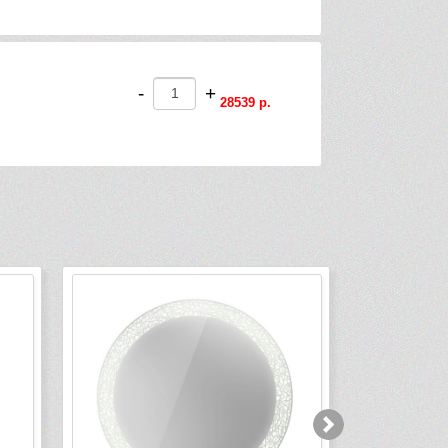
-
+
28539 р.