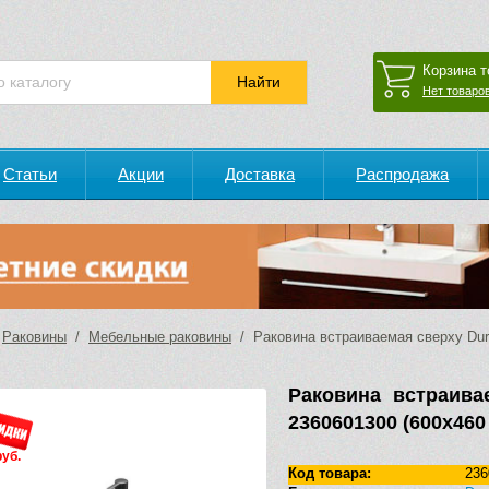
Корзина т
Нет товаров
Статьи
Акции
Доставка
Распродажа
/
Раковины
/
Мебельные раковины
/ Раковина встраиваемая сверху Dura
Раковина встраивае
2360601300 (600х460
руб.
Код товара:
236