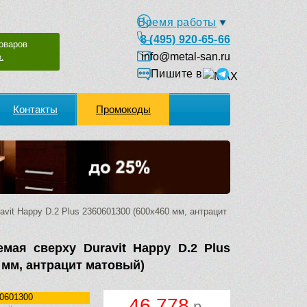
Время работы
8 (495) 920-65-66
оваров
info@metal-san.ru
.
Пишите в
Контакты
Промокоды
vit Happy D.2 Plus 2360601300 (600х460 мм, антрацит
мая сверху Duravit Happy D.2 Plus
 мм, антрацит матовый)
0601300
46 778
р.