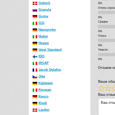
Geberit
Очень хоро
Granula
Grohe
Средне
GSI
Hansgrohe
Плохо
Huber
Huppe
Ideal Standard
Ужасно
IDO
IRSAP
Отзывов е
Jacob Delafon
Jika
Ваша общ
Kaldewei
Kerasan
Ваш отзы
Keuco
Kludi
Laufen