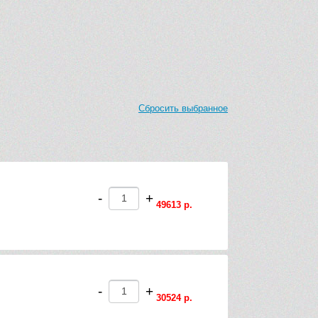
Сбросить выбранное
-
+
49613 р.
-
+
30524 р.