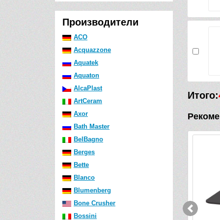
Производители
ACO
Acquazzone
Aquatek
Aquaton
AlcaPlast
Итого:
ArtCeram
Axor
Рекоме
Bath Master
BelBagno
Berges
Bette
Blanco
Blumenberg
Bone Crusher
Bossini