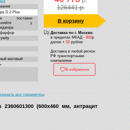
avit
126441 р.
мания
py D.2 Plus
ок поставки
В корзину
точняйте у
неджера
нфарфор
Доставка по г. Москва:
в пределах МКАД -
800
р
тумбу
далее +
50
руб/км
Доставка в любой регион
РФ транспортными
ный матовый
компаниями
ь
В избранное
оказать все параметры
углая
s 2360601300 (600х460 мм, антрацит
ременная