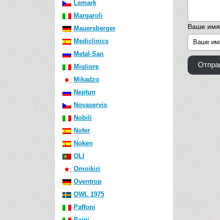
Lemark
Margaroli
Ваше имя
Mauersberger
Mediclinics
Metal-San
Отпра
Migliore
Mikadzo
Neptun
Novaservis
Nobili
Nofer
Noken
OLI
Omoikiri
Oventrop
OWL 1975
Paffoni
Paini