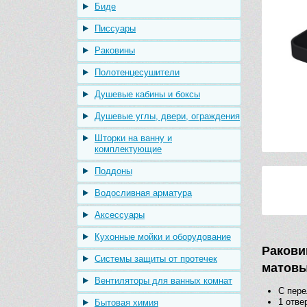
Биде
Писсуары
Раковины
Полотенцесушители
Душевые кабины и боксы
Душевые углы, двери, ограждения
Шторки на ванну и
комплектующие
Поддоны
Водосливная арматура
Аксессуары
Кухонные мойки и оборудование
Ракови
Системы защиты от протечек
матовы
Вентиляторы для ванных комнат
С пер
1 отве
Бытовая химия