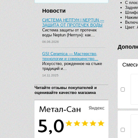
С плос
Задняя
Новости
Шлифо
Нажимн
СИСТЕМА НЕПТУН | NEPTUN —
Включ
ЗАЩИТА ОТ ПРОТЕЧЕК ВОДЫ
Цвет: 
Система защиты от протечек
воды Neptun (Нептун): как…
06.06.2026
Дополн
GSI Ceramica — Мастерство,
технологии и совершенство…
Искусство, рожденное на стыке
Смес
традиций и…
14.11.2025
Читайте отзывы покупателей и
оценивайте качество магазина