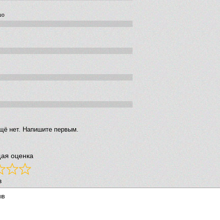
шо
щё нет. Напишите первым.
ая оценка
в